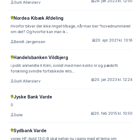
28. jan 2023 kl. 12:50
Gurli Allerslerv
Nordea Kibæk Afdeling
Hvorfor bliver der ikke ringet tilbage, når man ber “hovednummeret
om det? Og hvorfor kan man ik...
20. apr 2021 kl. 13:16
Bendt Jørgensen
Handelsbanken Vildbjerg
i politi anmeldte it Krim, svindl med men konto nr og pædofli
forskning svindle forfalskede rets...
20. jan 2023 kl. 12:24
Gurli Allerslerv
Jyske Bank Varde
0
20. feb 2015 kl. 10:50
Sune
Sydbank Varde
vores HF-hold 13 0-B skal netop nu i gang med et tema om