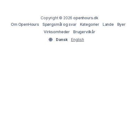
Copyright © 2026
openhours.dk
Om OpenHours
Spørgsmål og svar
Kategorier
Lande
Byer
Virksomheder
Brugervilkår
Dansk
English