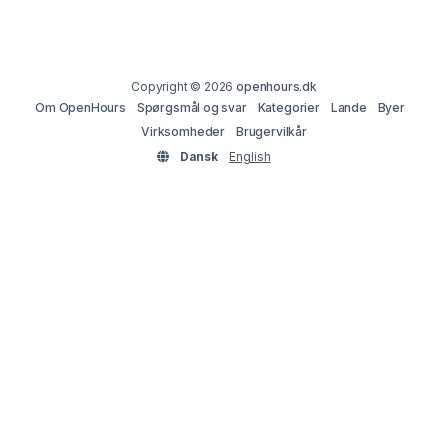
Copyright © 2026
openhours.dk
Om OpenHours
Spørgsmål og svar
Kategorier
Lande
Byer
Virksomheder
Brugervilkår
Dansk
English