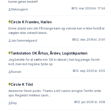
kunne gøres bedre!!!
13. mar 2024 kl. 17:34
Støvsugere
Circle K Framlev, Harlev
Emne ,bland selv slik På mange børn og voksne kan vi ikke forstå at
vægten ikke virker,til bland...
02. dec 2016 kl. 21:41
Jan Gammelgaard
Tankstation OK Århus, Årslev, Logistikparken
Jeg betalte for at sætte min 120 kr diesel i, han tog penge fra mit
kort, men lod mig ikke fylde op
13. sep 2023 kl. 4:55
Razvan
Circle K Tilst
Awesome forum posts. Thanks a lot! casino en ligne Terrific write
ups. Regards! meilleur casin...
12. jun 2025 kl. 3:08
Eloy