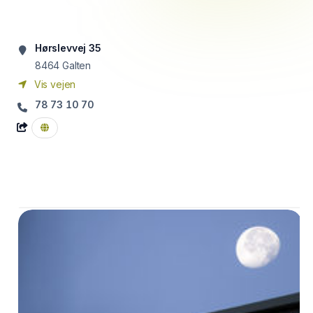
Hørslevvej 35
8464
Galten
Vis vejen
78 73 10 70