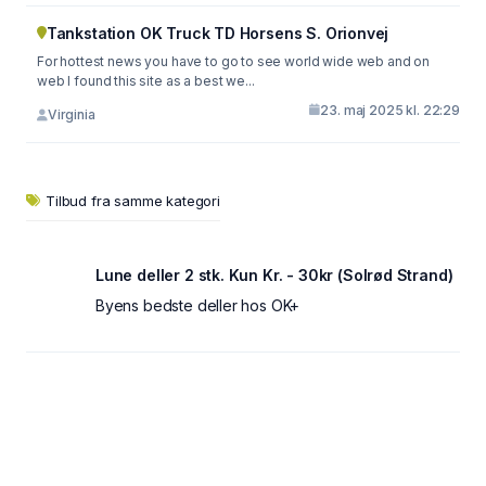
Tankstation OK Truck TD Horsens S. Orionvej
For hottest news you have to go to see world wide web and on
web I found this site as a best we...
23. maj 2025 kl. 22:29
Virginia
Tilbud fra samme kategori
Lune deller 2 stk. Kun Kr. - 30kr (Solrød Strand)
Byens bedste deller hos OK+