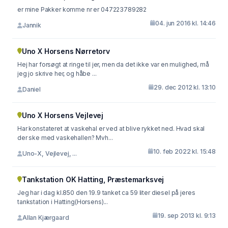
er mine Pakker komme nr er 047223789282
04. jun 2016 kl. 14:46
Jannik
Uno X Horsens Nørretorv
Hej har forsøgt at ringe til jer, men da det ikke var en mulighed, må
jeg jo skrive her, og håbe ...
29. dec 2012 kl. 13:10
Daniel
Uno X Horsens Vejlevej
Har konstateret at vaskehal er ved at blive rykket ned. Hvad skal
der ske med vaskehallen? Mvh...
10. feb 2022 kl. 15:48
Uno-X, Vejlevej, ...
Tankstation OK Hatting, Præstemarksvej
Jeg har i dag kl.850 den 19.9 tanket ca 59 liter diesel på jeres
tankstation i Hatting(Horsens)...
19. sep 2013 kl. 9:13
Allan Kjærgaard