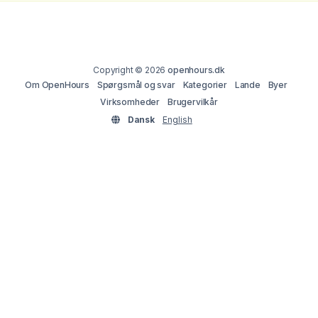
Copyright © 2026
openhours.dk
Om OpenHours
Spørgsmål og svar
Kategorier
Lande
Byer
Virksomheder
Brugervilkår
Dansk
English