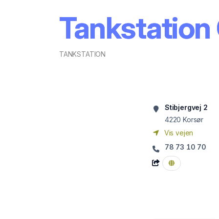
Tankstation 
TANKSTATION
Stibjergvej 2
4220
Korsør
Vis vejen
78 73 10 70