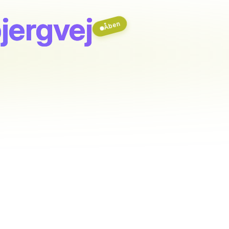
jergvej
Åben