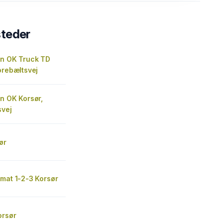
steder
on OK Truck TD
orebæltsvej
n OK Korsør,
svej
ør
mat 1-2-3 Korsør
orsør