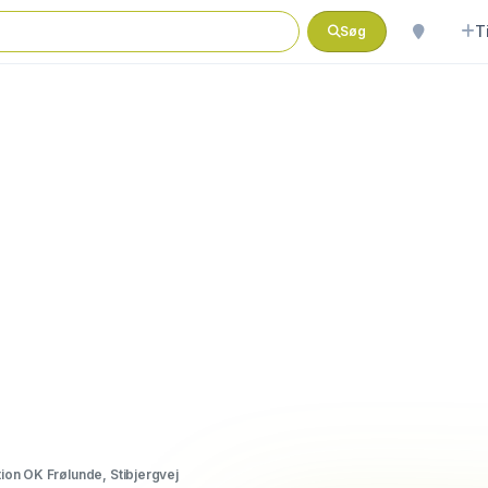
T
Søg
ion OK Frølunde, Stibjergvej