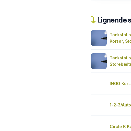
Lignende 
Tankstati
Korsør, St
Tankstatio
Storebælt
INGO Kors
1-2-3/Auto
Circle K K