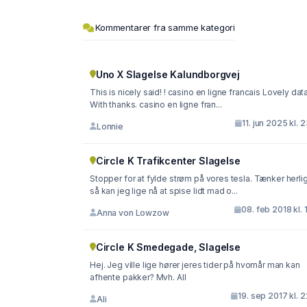
Kommentarer fra samme kategori
Uno X Slagelse Kalundborgvej
This is nicely said! ! casino en ligne francais Lovely data
With thanks. casino en ligne fran...
11. jun 2025 kl. 
Lonnie
Circle K Trafikcenter Slagelse
Stopper for at fylde strøm på vores tesla. Tænker herlig
så kan jeg lige nå at spise lidt mad o...
08. feb 2018 kl. 
Anna von Lowzow
Circle K Smedegade, Slagelse
Hej. Jeg ville lige hører jeres tider på hvornår man kan
afhente pakker? Mvh. All
19. sep 2017 kl. 
Ali