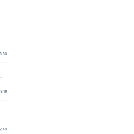
,
23:39
t,
18:19
22:40