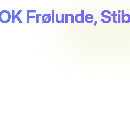
OK Frølunde, Stib