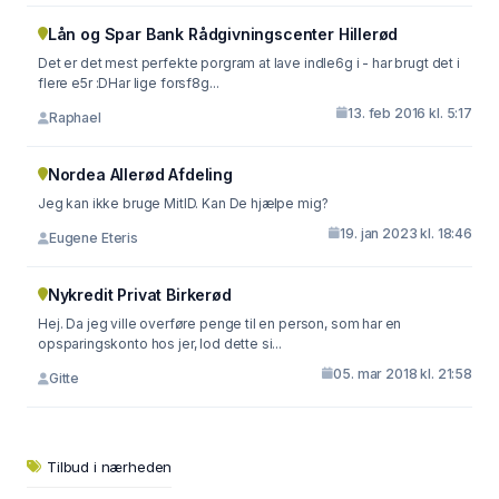
Lån og Spar Bank Rådgivningscenter Hillerød
Det er det mest perfekte porgram at lave indle6g i - har brugt det i
flere e5r :DHar lige forsf8g...
13. feb 2016 kl. 5:17
Raphael
Nordea Allerød Afdeling
Jeg kan ikke bruge MitID. Kan De hjælpe mig?
19. jan 2023 kl. 18:46
Eugene Eteris
Nykredit Privat Birkerød
Hej. Da jeg ville overføre penge til en person, som har en
opsparingskonto hos jer, lod dette si...
05. mar 2018 kl. 21:58
Gitte
Tilbud i nærheden