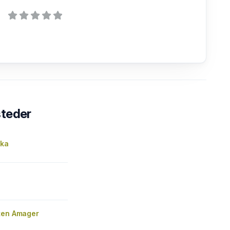
steder
rka
ten Amager