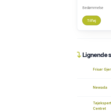
Bedømmelse
Lignende 
Frisør Gje
Newada
Tøjeksper
Centret