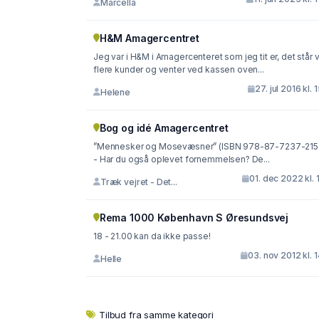
Marcella
H&M Amagercentret
Jeg var i H&M i Amagercenteret som jeg tit er, det står v
flere kunder og venter ved kassen oven...
27. jul 2016 kl. 
Helene
Bog og idé Amagercentret
”Mennesker og Mosevæsner” (ISBN 978-87-7237-215
- Har du også oplevet fornemmelsen? De...
01. dec 2022 kl. 
Træk vejret - Det...
Rema 1000 København S Øresundsvej
18 - 21.00 kan da ikke passe!
03. nov 2012 kl. 
Helle
Tilbud fra samme kategori