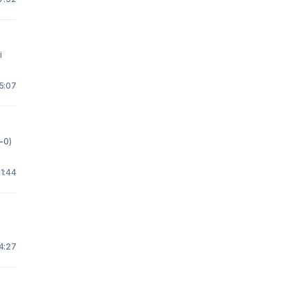
i
15:07
-0)
11:44
14:27