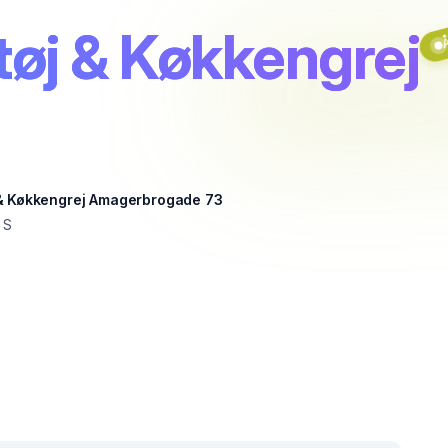
øj & Køkkengrej
& Køkkengrej Amagerbrogade 73
 S