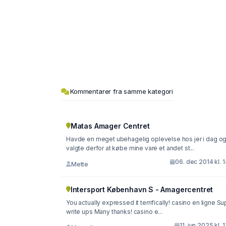
Kommentarer fra samme kategori
Matas Amager Centret
Havde en meget ubehagelig oplevelse hos jer i dag o
valgte derfor at købe mine vare et andet st...
06. dec 2014 kl. 
Mette
Intersport København S - Amagercentret
You actually expressed it terrifically! casino en ligne S
write ups Many thanks! casino e...
11. jun 2025 kl. 