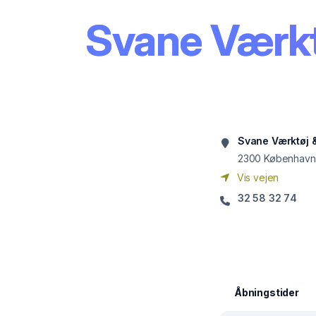
Svane Værkt
Svane Værktøj 
2300
København
Vis vejen
32 58 32 74
Åbningstider