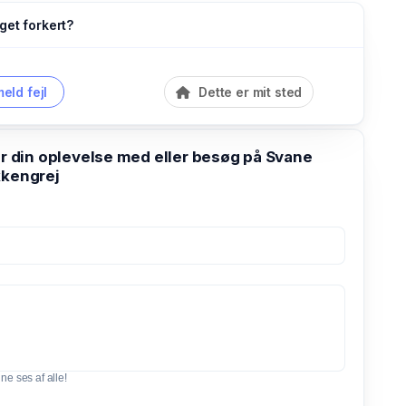
get forkert?
eld fejl
Dette er mit sted
din oplevelse med eller besøg på Svane
kkengrej
e ses af alle!