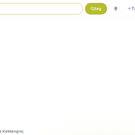
T
Søg
& Køkkengrej