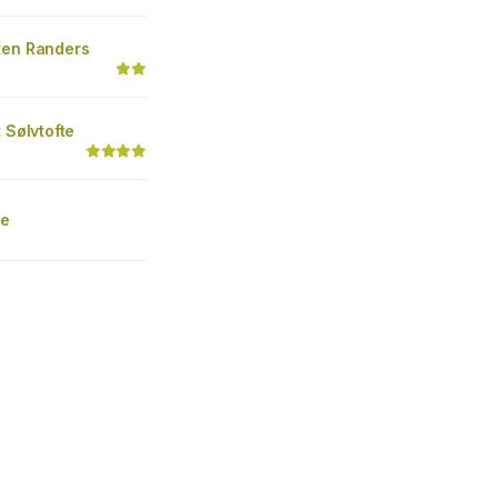
ten Randers
t Sølvtofte
e