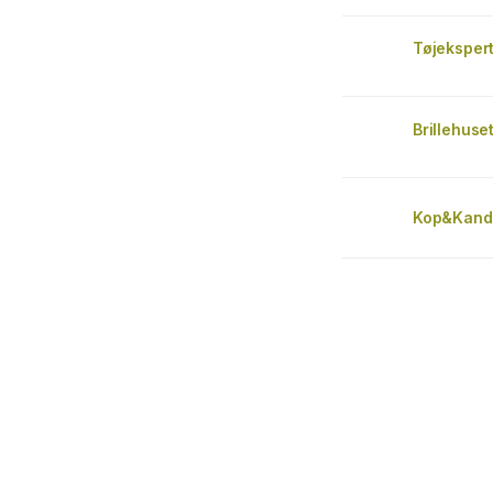
Tøjeksper
Brillehuse
Kop&Kand