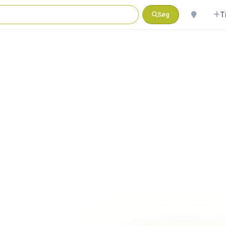
T
Søg