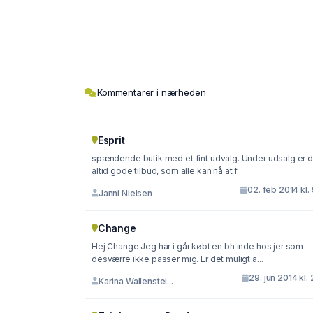
Kommentarer i nærheden
Esprit
spændende butik med et fint udvalg. Under udsalg er der
altid gode tilbud, som alle kan nå at f...
02. feb 2014 kl.
Janni Nielsen
Change
Hej Change Jeg har i går købt en bh inde hos jer som
desværre ikke passer mig. Er det muligt a...
29. jun 2014 kl. 
Karina Wallenstei...