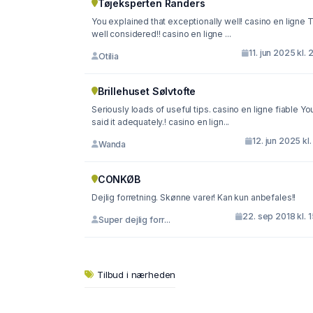
Tøjeksperten Randers
You explained that exceptionally well! casino en ligne 
well considered!! casino en ligne ...
11. jun 2025 kl. 
Otilia
Brillehuset Sølvtofte
Seriously loads of useful tips. casino en ligne fiable Yo
said it adequately.! casino en lign...
12. jun 2025 kl.
Wanda
CONKØB
Dejlig forretning. Skønne varer! Kan kun anbefales!!
22. sep 2018 kl. 
Super dejlig forr...
Tilbud i nærheden