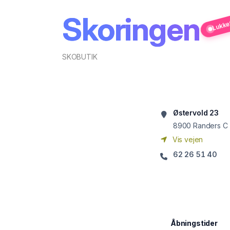
Skoringen
Lukke
SKOBUTIK
Østervold 23
8900
Randers C
Vis vejen
62 26 51 40
Åbningstider