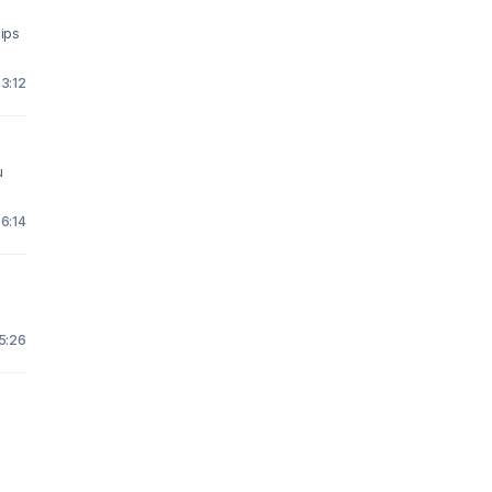
Tips
23:12
u
 6:14
15:26