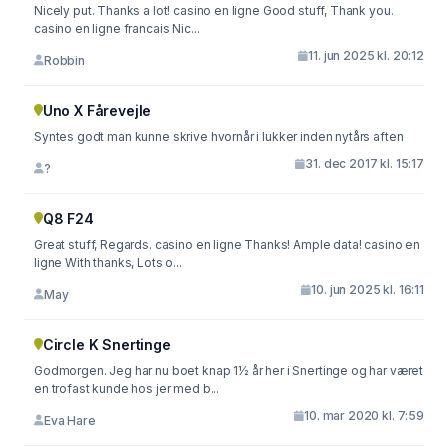
Nicely put. Thanks a lot! casino en ligne Good stuff, Thank you.
casino en ligne francais Nic...
11. jun 2025 kl. 20:12
Robbin
Uno X Fårevejle
Syntes godt man kunne skrive hvornår i lukker inden nytårs aften
31. dec 2017 kl. 15:17
?
Q8 F24
Great stuff, Regards. casino en ligne Thanks! Ample data! casino en
ligne With thanks, Lots o...
10. jun 2025 kl. 16:11
May
Circle K Snertinge
Godmorgen. Jeg har nu boet knap 1½ år her i Snertinge og har været
en trofast kunde hos jer med b...
10. mar 2020 kl. 7:59
Eva Hare