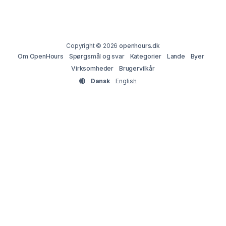
Copyright © 2026
openhours.dk
Om OpenHours
Spørgsmål og svar
Kategorier
Lande
Byer
Virksomheder
Brugervilkår
Dansk
English