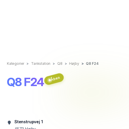
Kategorier
Tankstation
Q8
Højby
Q8 F24
Q8 F24
Åben
Stenstrupvej 1
4573
Højby