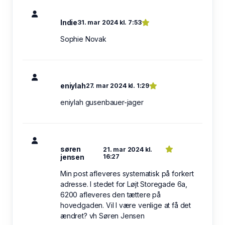
Indie
31. mar 2024 kl. 7:53
Sophie Novak
eniylah
27. mar 2024 kl. 1:29
eniylah gusenbauer-jager
søren
21. mar 2024 kl.
jensen
16:27
Min post afleveres systematisk på forkert
adresse. I stedet for Løjt Storegade 6a,
6200 afleveres den tættere på
hovedgaden. Vil I være venlige at få det
ændret? vh Søren Jensen