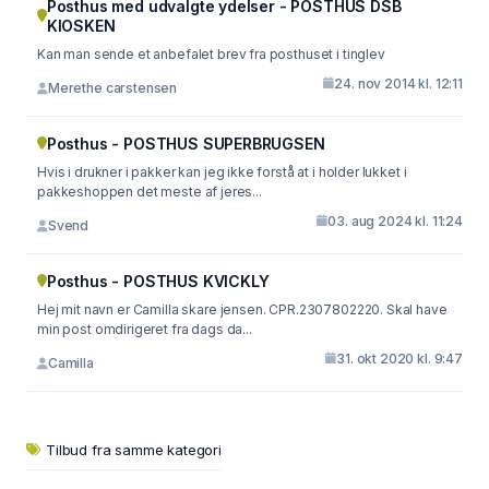
Posthus med udvalgte ydelser - POSTHUS DSB
KIOSKEN
Kan man sende et anbefalet brev fra posthuset i tinglev
24. nov 2014 kl. 12:11
Merethe carstensen
Posthus - POSTHUS SUPERBRUGSEN
Hvis i drukner i pakker kan jeg ikke forstå at i holder lukket i
pakkeshoppen det meste af jeres...
03. aug 2024 kl. 11:24
Svend
Posthus - POSTHUS KVICKLY
Hej mit navn er Camilla skare jensen. CPR.2307802220. Skal have
min post omdirigeret fra dags da...
31. okt 2020 kl. 9:47
Camilla
Tilbud fra samme kategori