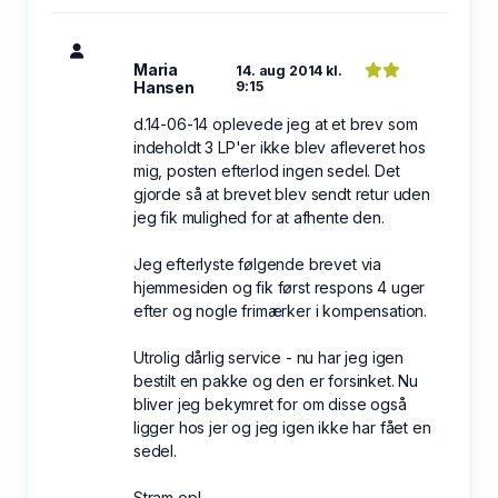
Maria
14. aug 2014 kl.
Hansen
9:15
d.14-06-14 oplevede jeg at et brev som
indeholdt 3 LP'er ikke blev afleveret hos
mig, posten efterlod ingen sedel. Det
gjorde så at brevet blev sendt retur uden
jeg fik mulighed for at afhente den.
Jeg efterlyste følgende brevet via
hjemmesiden og fik først respons 4 uger
efter og nogle frimærker i kompensation.
Utrolig dårlig service - nu har jeg igen
bestilt en pakke og den er forsinket. Nu
bliver jeg bekymret for om disse også
ligger hos jer og jeg igen ikke har fået en
sedel.
Stram op!