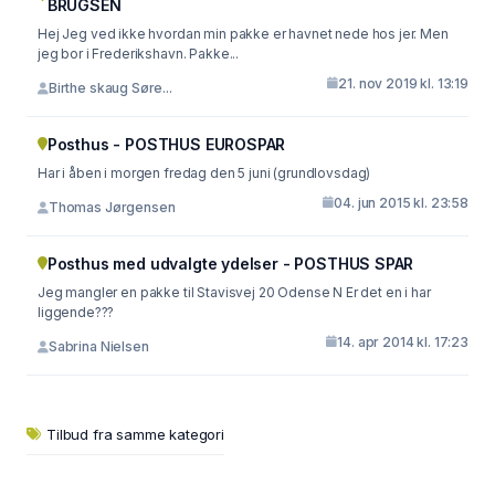
BRUGSEN
Hej Jeg ved ikke hvordan min pakke er havnet nede hos jer. Men
jeg bor i Frederikshavn. Pakke...
21. nov 2019 kl. 13:19
Birthe skaug Søre...
Posthus - POSTHUS EUROSPAR
Har i åben i morgen fredag den 5 juni (grundlovsdag)
04. jun 2015 kl. 23:58
Thomas Jørgensen
Posthus med udvalgte ydelser - POSTHUS SPAR
Jeg mangler en pakke til Stavisvej 20 Odense N Er det en i har
liggende???
14. apr 2014 kl. 17:23
Sabrina Nielsen
Tilbud fra samme kategori