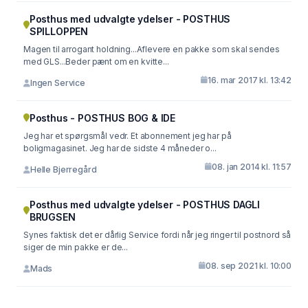
Posthus med udvalgte ydelser - POSTHUS
SPILLOPPEN
Magen til arrogant holdning...Aflevere en pakke som skal sendes
med GLS...Beder pænt om en kvitte...
16. mar 2017 kl. 13:42
Ingen Service
Posthus - POSTHUS BOG & IDE
Jeg har et spørgsmål vedr. Et abonnement jeg har på
boligmagasinet. Jeg har de sidste 4 måneder o...
08. jan 2014 kl. 11:57
Helle Bjerregård
Posthus med udvalgte ydelser - POSTHUS DAGLI
BRUGSEN
Synes faktisk det er dårlig Service fordi når jeg ringer til postnord så
siger de min pakke er de...
08. sep 2021 kl. 10:00
Mads