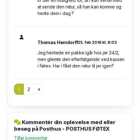
Er der en mulighed for, at i kan vente med
at sende den retur, så han kan komme og
hente dem i dag ?
Thomas Hemdorff
25. feb 2016 kl. 8:03
Jeg hentede en pakke igår hos jer 24/2,
men glemte den efterfølgende ved kassen
i Føtex. Har i fået den retur til jer igen?
1
2
»
Kommentér din oplevelse med eller
besøg på Posthus - POSTHUS FØTEX
Tilføj kommentar