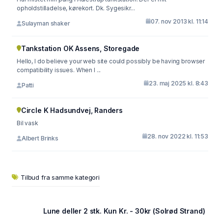
opholdstilladelse, kørekort. Dk. Sygesikr...
07. nov 2013 kl. 11:14
Sulayman shaker
Tankstation OK Assens, Storegade
Hello, I do believe your web site could possibly be having browser
compatibility issues. When I ...
23. maj 2025 kl. 8:43
Patti
Circle K Hadsundvej, Randers
Bil vask
28. nov 2022 kl. 11:53
Albert Brinks
Tilbud fra samme kategori
Lune deller 2 stk. Kun Kr. - 30kr (Solrød Strand)