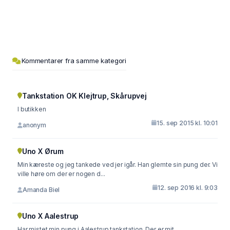
Kommentarer fra samme kategori
Tankstation OK Klejtrup, Skårupvej
I butikken
15. sep 2015 kl. 10:01
anonym
Uno X Ørum
Min kæreste og jeg tankede ved jer igår. Han glemte sin pung der. Vi
ville høre om der er nogen d...
12. sep 2016 kl. 9:03
Amanda Biel
Uno X Aalestrup
Har mistet min pung i Aalestrup tankstation. Der er mit