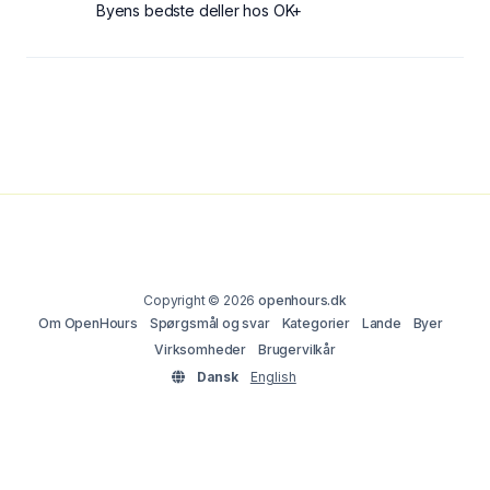
Byens bedste deller hos OK+
Copyright © 2026
openhours.dk
Om OpenHours
Spørgsmål og svar
Kategorier
Lande
Byer
Virksomheder
Brugervilkår
Dansk
English