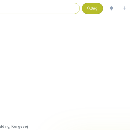
T
Søg
dding, Kongevej