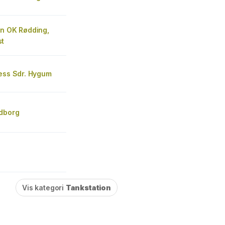
on OK Rødding,
st
ress Sdr. Hygum
dborg
s
Vis kategori
Tankstation