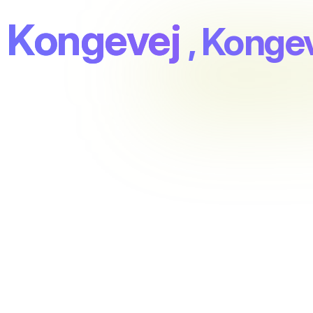
 Kongevej
, Konge