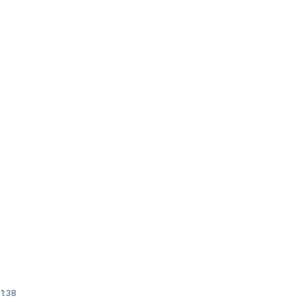
21:38