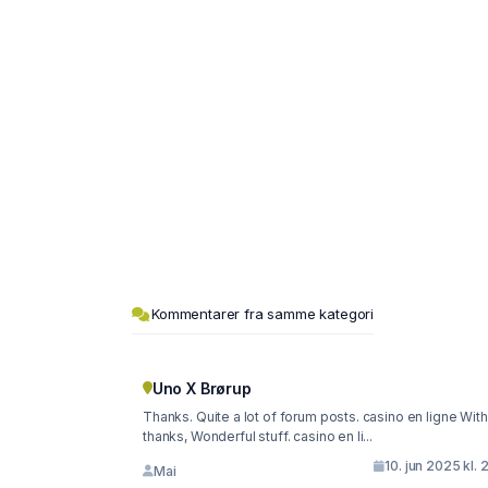
Kommentarer fra samme kategori
Uno X Brørup
Thanks. Quite a lot of forum posts. casino en ligne With
thanks, Wonderful stuff. casino en li...
10. jun 2025 kl. 
Mai