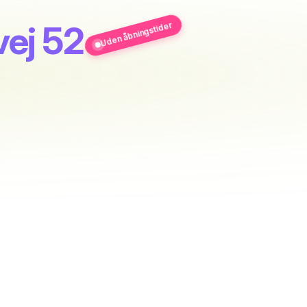
vej 52
Uden åbningstider