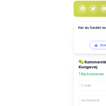
Har du fundet no
Anm
Kommentér 
Kongevej
Tilføj kommentar