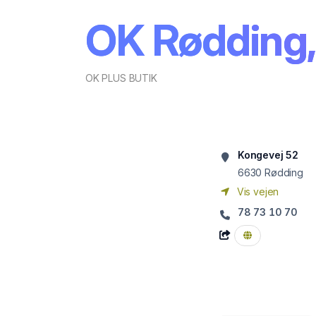
OK Rødding,
OK PLUS BUTIK
Kongevej 52
6630
Rødding
Vis vejen
78 73 10 70