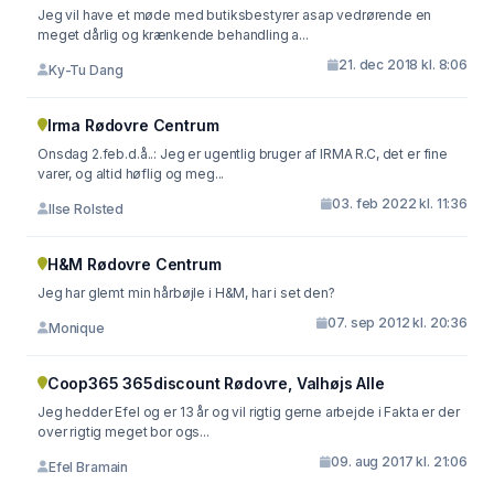
Jeg vil have et møde med butiksbestyrer asap vedrørende en
meget dårlig og krænkende behandling a...
21. dec 2018 kl. 8:06
Ky-Tu Dang
Irma Rødovre Centrum
Onsdag 2.feb.d.å..: Jeg er ugentlig bruger af IRMA R.C, det er fine
varer, og altid høflig og meg...
03. feb 2022 kl. 11:36
Ilse Rolsted
H&M Rødovre Centrum
Jeg har glemt min hårbøjle i H&M, har i set den?
07. sep 2012 kl. 20:36
Monique
Coop365 365discount Rødovre, Valhøjs Alle
Jeg hedder Efel og er 13 år og vil rigtig gerne arbejde i Fakta er der
over rigtig meget bor ogs...
09. aug 2017 kl. 21:06
Efel Bramain