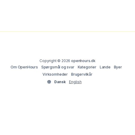
Copyright © 2026
openhours.dk
Om OpenHours
Spørgsmål og svar
Kategorier
Lande
Byer
Virksomheder
Brugervilkår
Dansk
English