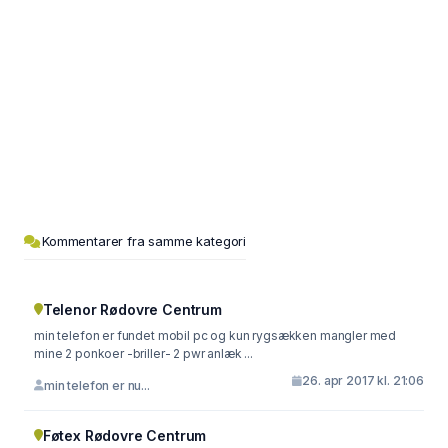
Kommentarer fra samme kategori
Telenor Rødovre Centrum
min telefon er fundet mobil pc og kun rygsækken mangler med
mine 2 ponkoer -briller- 2 pwr anlæk ...
26. apr 2017 kl. 21:06
min telefon er nu...
Føtex Rødovre Centrum