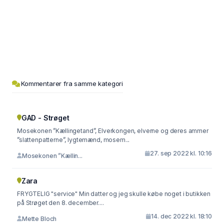
Kommentarer fra samme kategori
GAD - Strøget
Mosekonen ”Kællingetand”, Elverkongen, elverne og deres ammer
”slattenpatterne”, lygtemænd, mosem...
27. sep 2022 kl. 10:16
Mosekonen ”Kællin...
Zara
FRYGTELIG "service" Min datter og jeg skulle købe noget i butikken
på Strøget den 8. december....
14. dec 2022 kl. 18:10
Mette Bloch