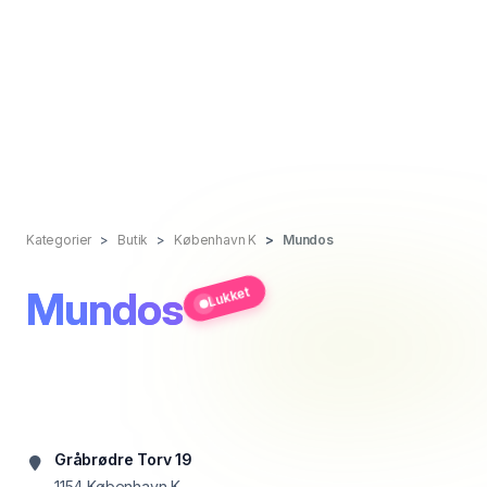
Kategorier
Butik
København K
Mundos
Mundos
Lukket
Gråbrødre Torv 19
1154
København K