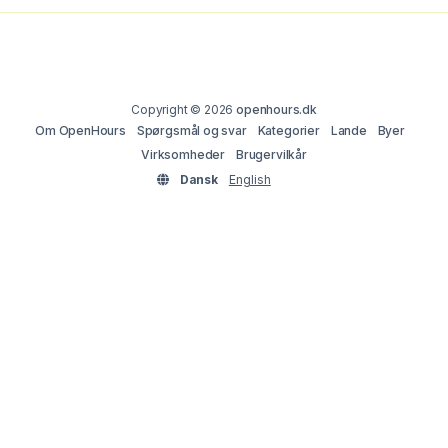
Copyright © 2026
openhours.dk
Om OpenHours
Spørgsmål og svar
Kategorier
Lande
Byer
Virksomheder
Brugervilkår
Dansk
English