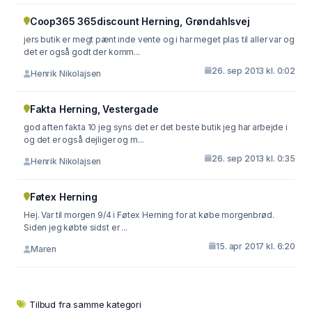
Coop365 365discount Herning, Grøndahlsvej
jers butik er megt pænt inde vente og i har meget plas til aller var og
det er også godt der komm...
26. sep 2013 kl. 0:02
Henrik Nikolajsen
Fakta Herning, Vestergade
god aften fakta 10 jeg syns det er det beste butik jeg har arbejde i
og det er også dejliger og m...
26. sep 2013 kl. 0:35
Henrik Nikolajsen
Føtex Herning
Hej. Var til morgen 9/4 i Føtex Herning for at købe morgenbrød.
Siden jeg købte sidst er ...
15. apr 2017 kl. 6:20
Maren
Tilbud fra samme kategori