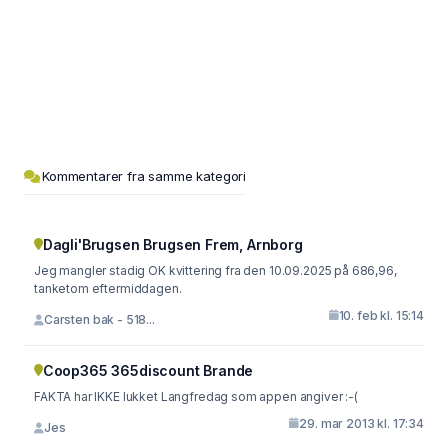
Kommentarer fra samme kategori
Dagli'Brugsen Brugsen Frem, Arnborg
Jeg mangler stadig OK kvittering fra den 10.09.2025 på 686,96,
tanketom eftermiddagen.
10. feb kl. 15:14
Carsten bak - 518...
Coop365 365discount Brande
FAKTA har IKKE lukket Langfredag som appen angiver :-(
29. mar 2013 kl. 17:34
Jes