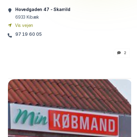
Hovedgaden 47 - Skarrild
6933
Kibæk
Vis vejen
97 19 60 05
2