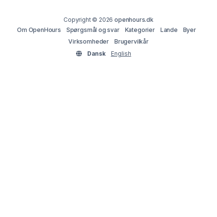
Copyright © 2026
openhours.dk
Om OpenHours
Spørgsmål og svar
Kategorier
Lande
Byer
Virksomheder
Brugervilkår
Dansk
English