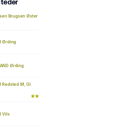
steder
gsen Brugsen Øster
 Ørding
AND Ørding
 Redsted M, Gl.
 Vils