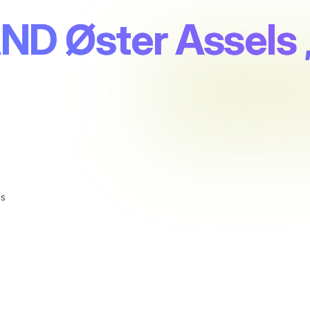
D Øster Assels
ls