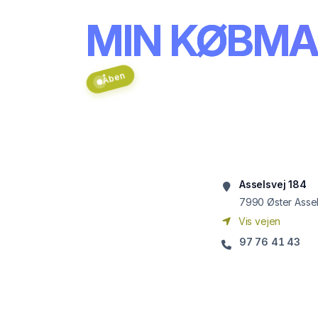
MIN KØBMAN
Åben
Asselsvej 184
7990
Øster Asse
Vis vejen
97 76 41 43