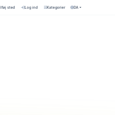
ilføj sted
Log ind
Kategorier
DA