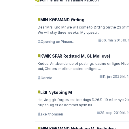
Kommentarer fra samme kategori
MIN KØBMAND Ørding
Dear Mrs. und Mr. we will come to Ørding on the 23 of may.
We will stay three weeks. My questi...
06. maj 2015 kl. 
Opening on Pinsen...
KWIK SPAR Redsted M, Gl. Møllevej
Kudos. An abundance of postings. casino en ligne Nice
put, Cheers! meilleur casino en ligne ...
11. jun 2025 kl. 
Gennie
Lidl Nykøbing M
Hej Jeg gik forgæves i torsdags D.26/9-19 efter nye 2 kg
tulipanløg er de kommet hjem nu ,...
28. sep 2019 kl. 
axel thomsen
MIN KØBMAND Nykøbing M, Fælledvej