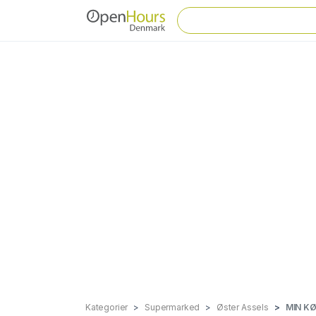
Kategorier
Supermarked
Øster Assels
MIN KØ