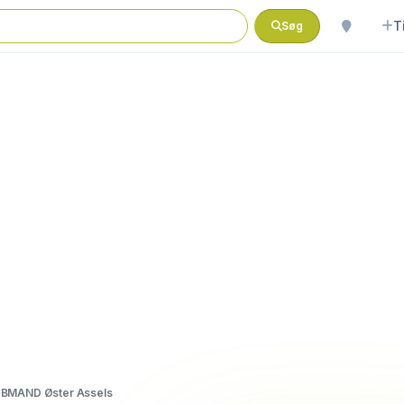
T
Søg
BMAND Øster Assels