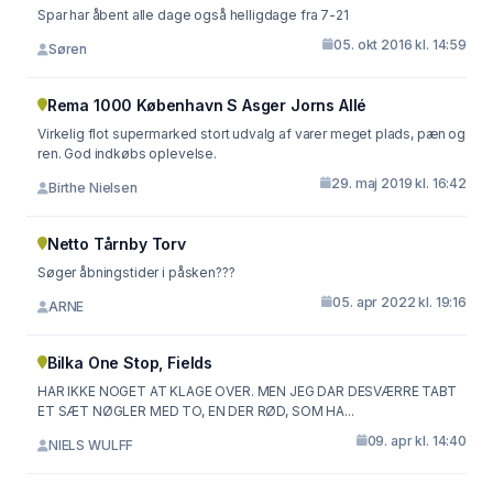
Spar har åbent alle dage også helligdage fra 7-21
05. okt 2016 kl. 14:59
Søren
Rema 1000 København S Asger Jorns Allé
Virkelig flot supermarked stort udvalg af varer meget plads, pæn og
ren. God indkøbs oplevelse.
29. maj 2019 kl. 16:42
Birthe Nielsen
Netto Tårnby Torv
Søger åbningstider i påsken???
05. apr 2022 kl. 19:16
ARNE
Bilka One Stop, Fields
HAR IKKE NOGET AT KLAGE OVER. MEN JEG DAR DESVÆRRE TABT
ET SÆT NØGLER MED TO, EN DER RØD, SOM HA...
09. apr kl. 14:40
NIELS WULFF