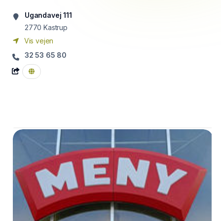
Ugandavej 111
2770
Kastrup
Vis vejen
32 53 65 80