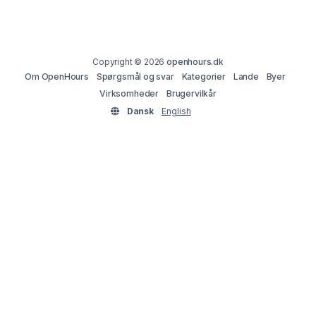
Copyright © 2026
openhours.dk
Om OpenHours
Spørgsmål og svar
Kategorier
Lande
Byer
Virksomheder
Brugervilkår
Dansk
English