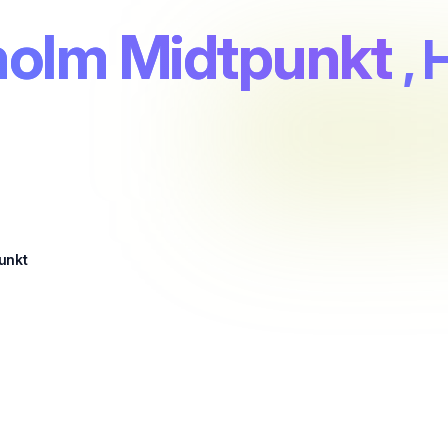
holm Midtpunkt
,
unkt