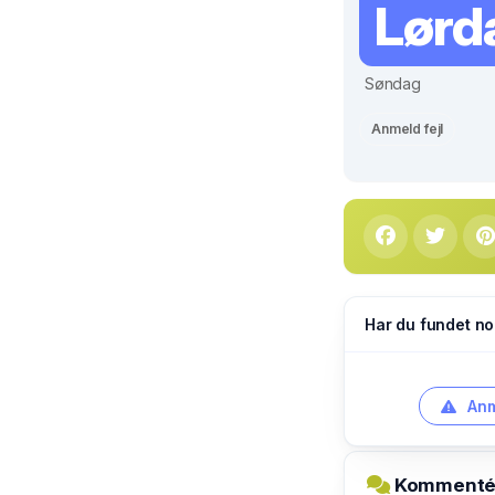
Lørd
Søndag
Anmeld fejl
Har du fundet no
Anm
Kommentér 