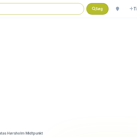
T
Søg
tas Hørsholm Midtpunkt