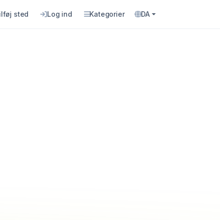
ilføj sted
Log ind
Kategorier
DA