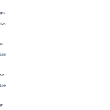
ligne
 7:24
man
 8:55
æse-
13:09
R?