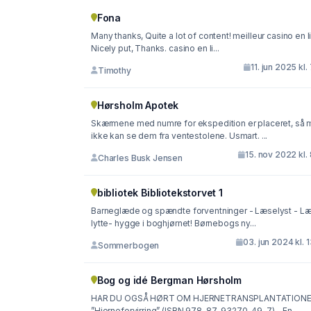
Fona
Many thanks, Quite a lot of content! meilleur casino en 
Nicely put, Thanks. casino en li...
11. jun 2025 kl.
Timothy
Hørsholm Apotek
Skærmene med numre for ekspedition er placeret, så 
ikke kan se dem fra ventestolene. Usmart. ...
15. nov 2022 kl.
Charles Busk Jensen
bibliotek Bibliotekstorvet 1
Barneglæde og spændte forventninger - Læselyst - L
lytte- hygge i boghjørnet! Børnebogs ny...
03. jun 2024 kl. 
Sommerbogen
Bog og idé Bergman Hørsholm
HAR DU OGSÅ HØRT OM HJERNETRANSPLANTATIONE
”Hjerneforvirring” (ISBN 978-87-93270-49-7) - En ...