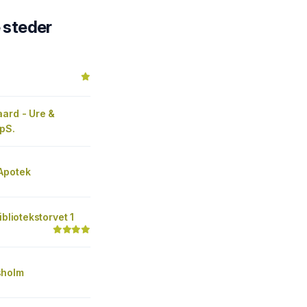
steder
aard - Ure &
pS.
Apotek
ibliotekstorvet 1
sholm