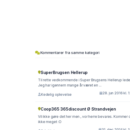
Kommentarer fra samme kategori
SuperBrugsen Hellerup
Til rette vedkommende i Super Brugsens Hellerup lede
Jeg har igennem mange år været en ...
28. jun 2016 kl. 
Kedelig oplevelse
Coop365 365discount Ø Strandvejen
Vil ikke gøre det her men , vor herre bevares. Kommer 
ikke meget :O
31. dec 2014 kl. 