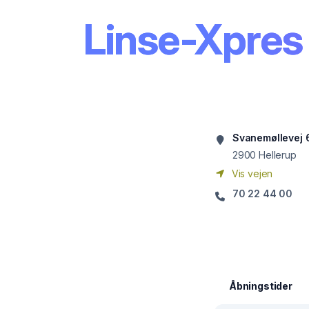
Linse-Xpres 
Svanemøllevej 6
2900
Hellerup
Vis vejen
70 22 44 00
Åbningstider