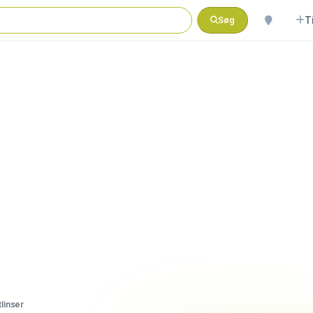
T
Søg
linser