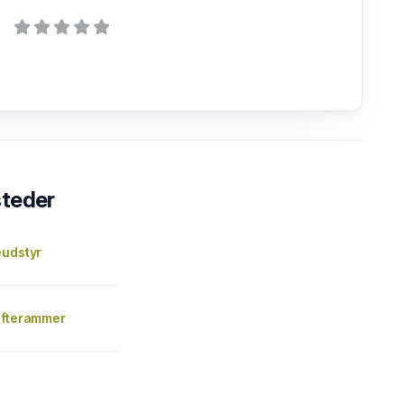
steder
eudstyr
ifterammer