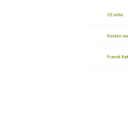
CE stille
Kirsten v
Fransk Kø