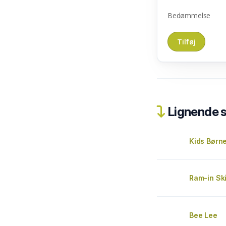
Bedømmelse
Lignende 
Kids Børn
Ram-in Sk
Bee Lee