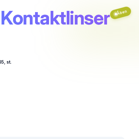
Kontaktlinser
Åben
5, st.