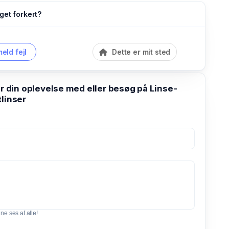
get forkert?
eld fejl
Dette er mit sted
din oplevelse med eller besøg på Linse-
linser
e ses af alle!