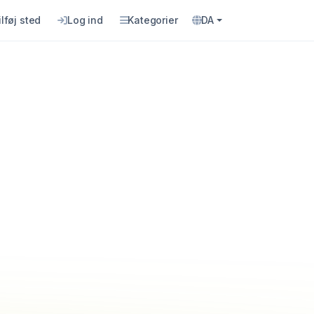
ilføj sted
Log ind
Kategorier
DA