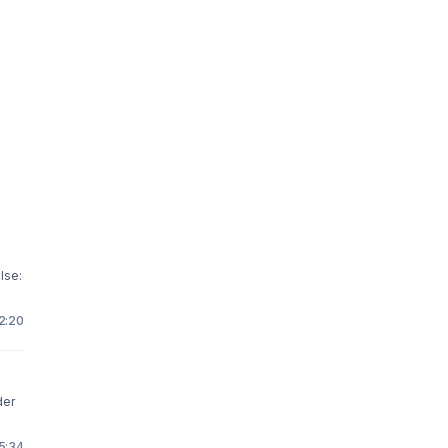
lse:
12:20
der
15:34