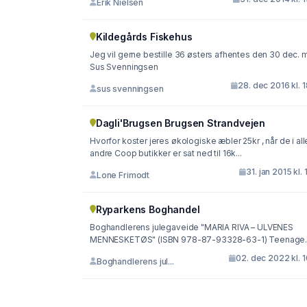
Erik Nielsen
Kildegårds Fiskehus
Jeg vil gerne bestille 36 østers afhentes den 30 dec. 
Sus Svenningsen
28. dec 2016 kl. 
sus svenningsen
Dagli'Brugsen Brugsen Strandvejen
Hvorfor koster jeres økologiske æbler 25kr , når de i all
andre Coop butikker er sat ned til 16k...
31. jan 2015 kl. 
Lone Frimodt
Ryparkens Boghandel
Boghandlerens julegaveide "MARIA RIVA – ULVENES
MENNESKETØS" (ISBN 978-87-93328-63-1) Teenage..
02. dec 2022 kl. 
Boghandlerens jul...