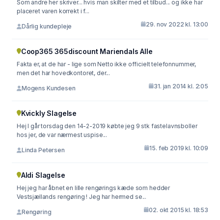
Som andre her skriver... hvis man skilter med et tilbud... og ikke har
placeret varen korrekt i f...
29. nov 2022 kl. 13:00
Dårlig kundepleje
Coop365 365discount Mariendals Alle
Fakta er, at de har - lige som Netto ikke officielt telefonnummer,
men det har hovedkontoret, der...
31. jan 2014 kl. 2:05
Mogens Kundesen
Kvickly Slagelse
Hej I går torsdag den 14-2-2019 købte jeg 9 stk fastelavnsboller
hos jer, de var nærmest uspise...
15. feb 2019 kl. 10:09
Linda Petersen
Aldi Slagelse
Hej jeg har åbnet en lille rengørings kæde som hedder
Vestsjællands rengøring ! Jeg har hermed se...
02. okt 2015 kl. 18:53
Rengøring