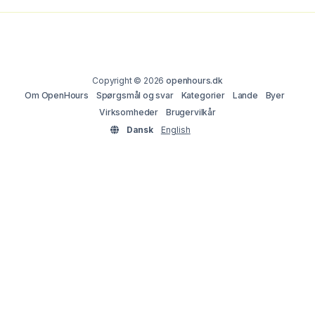
Copyright © 2026
openhours.dk
Om OpenHours
Spørgsmål og svar
Kategorier
Lande
Byer
Virksomheder
Brugervilkår
Dansk
English