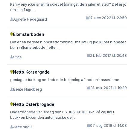
Kan Meny ikke snart få skrevet åbningstider i julen et sted? Det er jo
om kun 1 uge....
17. dec 2022 kl. 23:50
Agnete Hedegaard
Blomsterboden
Det er en bedste blomsterforretning i mit liv! Og jeg kuber blomster
kun i i Blomsterboden efter ...
21. feb 2017 kl. 20:48
Stine
Netto Korsørgade
gentagne fræk og nedladende betjening af moden kassedame
31. mar 2021 kl. 19:29
Bente Handberg
Netto Østerbrogade
Undertegnede var lørdag den 06 08 2016 kl 1052. På vej ind i
butikken lukker den automatiske dør...
07. aug 2016 kl. 14:08
Jette skou