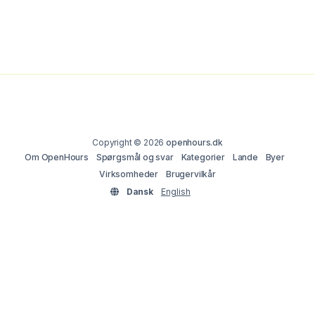
Copyright © 2026
openhours.dk
Om OpenHours
Spørgsmål og svar
Kategorier
Lande
Byer
Virksomheder
Brugervilkår
Dansk
English