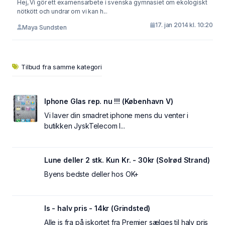
Hej, Vi gör ett examensarbete i svenska gymnasiet om ekologiskt
nötkött och undrar om vi kan h...
17. jan 2014 kl. 10:20
Maya Sundsten
Tilbud fra samme kategori
Iphone Glas rep. nu !!! (København V)
Vi laver din smadret iphone mens du venter i
butikken JyskTelecom I...
Lune deller 2 stk. Kun Kr. - 30kr (Solrød Strand)
Byens bedste deller hos OK+
Is - halv pris - 14kr (Grindsted)
Alle is fra på iskortet fra Premier sælges til halv pris