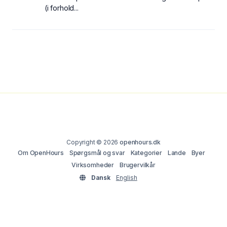
(i forhold...
Copyright © 2026
openhours.dk
Om OpenHours
Spørgsmål og svar
Kategorier
Lande
Byer
Virksomheder
Brugervilkår
Dansk
English