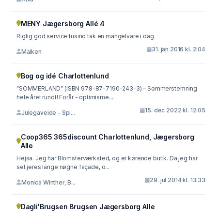
MENY Jægersborg Allé 4
Rigtig god service tusind tak en mangelvare i dag
31. jan 2016 kl. 2:04
Maiken
Bog og idé Charlottenlund
”SOMMERLAND” (ISBN 978-87-7190-243-3) – Sommerstemning
hele året rundt! Forår - optimisme...
15. dec 2022 kl. 12:05
Julegaveide - Spi...
Coop365 365discount Charlottenlund, Jægersborg
Alle
Hejsa. Jeg har Blomsterværksted, og er kørende butik. Da jeg har
set jeres lange nøgne façade, o...
29. jul 2014 kl. 13:33
Monica Winther, B...
Dagli'Brugsen Brugsen Jægersborg Alle