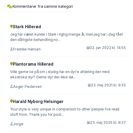
Kommentarer fra samme kategori
Stark Hillerød
Jeg har været kunde i Stark i rigtig mange år, men jeg har i dag fået
den dårligste behandling no...
02. jun 2022 kl. 14:55
Freddie Hansen
Plantorama Hillerød
Ville gerne se på om i stadig har en dyr'e afdeling der med
eksotiske dyr? Gerne dyr der ikke dø...
23. maj 2021 kl. 9:35
Asger Pedersen
Harald Nyborg Helsingør
Your style is very unique in comparison to other people I've read
stuff from. Thank you for post...
23. maj 2025 kl. 9:37
Jorge