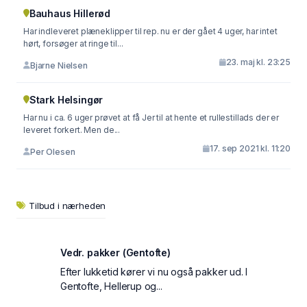
Bauhaus Hillerød
Har indleveret plæneklipper til rep. nu er der gået 4 uger, har intet
hørt, forsøger at ringe til...
23. maj kl. 23:25
Bjarne Nielsen
Stark Helsingør
Har nu i ca. 6 uger prøvet at få Jer til at hente et rullestillads der er
leveret forkert. Men de...
17. sep 2021 kl. 11:20
Per Olesen
Tilbud i nærheden
Vedr. pakker (Gentofte)
Efter lukketid kører vi nu også pakker ud. I
Gentofte, Hellerup og...