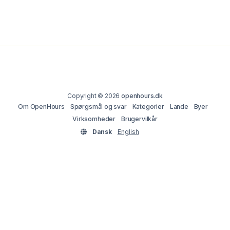
Copyright © 2026
openhours.dk
Om OpenHours
Spørgsmål og svar
Kategorier
Lande
Byer
Virksomheder
Brugervilkår
Dansk
English