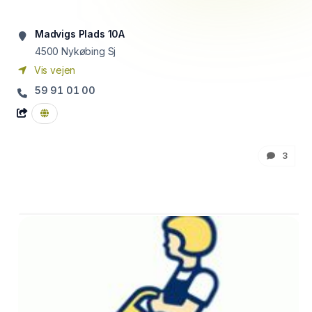
Madvigs Plads 10A
4500
Nykøbing Sj
Vis vejen
59 91 01 00
3