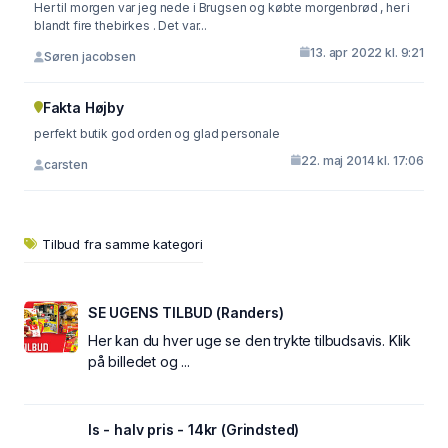
Her til morgen var jeg nede i Brugsen og købte morgenbrød , her i
blandt fire thebirkes . Det var...
13. apr 2022 kl. 9:21
Søren jacobsen
Fakta Højby
perfekt butik god orden og glad personale
22. maj 2014 kl. 17:06
carsten
Tilbud fra samme kategori
SE UGENS TILBUD (Randers)
Her kan du hver uge se den trykte tilbudsavis. Klik
på billedet og ...
Is - halv pris - 14kr (Grindsted)