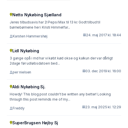
Netto Nykøbing Sjælland
Jeres tilbudsavis har 2l Pepsi Max til 13 kr. Godt tilbud til
børnebørnene her i Kristi Himmelfar...
24. maj 2017 kl. 18:44
Karsten Hammershøj
Lidl Nykøbing
3 gange opå i md har vi købt kød okse og kalkun der var dårligt
2dage før udløbsdatoen bed...
03. dec 2019 kl. 16:00
per nielsen
Aldi Nykøbing Sj.
Howdy! This blog post couldn't be written any better! Looking
through this post reminds me of my...
23. maj 2025 kl. 12:29
Freddy
SuperBrugsen Højby Sj