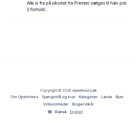
Alle is fra på iskortet fra Premier sælges til halv pris
(i forhold...
Copyright © 2026
openhours.dk
Om OpenHours
Spørgsmål og svar
Kategorier
Lande
Byer
Virksomheder
Brugervilkår
Dansk
English