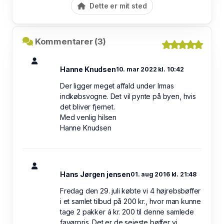
Dette er mit sted
Kommentarer (3)
Hanne Knudsen
10. mar 2022 kl. 10:42
Der ligger meget affald under Irmas
indkøbsvogne. Det vil pynte på byen, hvis
det bliver fjernet.
Med venlig hilsen
Hanne Knudsen
Hans Jørgen jensen
01. aug 2016 kl. 21:48
Fredag den 29. juli købte vi 4 højrebsbøffer
i et samlet tilbud på 200 kr., hvor man kunne
tage 2 pakker á kr. 200 til denne samlede
favørpris. Det er de sejeste bøffer vi