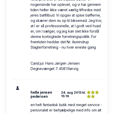
nogensinde har oplevet, og vi har gennem
tiden heller ikke været særlig tilfredse med
jeres bøftilbud. Vi opgav at spise bøfferne,
og skærer dem nu op til biksemad. Jeg tror,
at I er så professionelle, at I godt ved hvad
er, om I sælger, og jeg kan slet ikke forstå
denne kortsigtede forretningspolitik. For
fremtiden hedder det Nr. Asmindrup
Slagterforretning - nu hver eneste gang
.
Cand.jur. Hans Jørgen Jensen
Degnevænget 7. 4581 Rørvig
helle jensen
24. aug 2013 kl.
pedersen
15:16
en helt fantastisk butik med meget service -
personalet er behjælpelige med info om alt