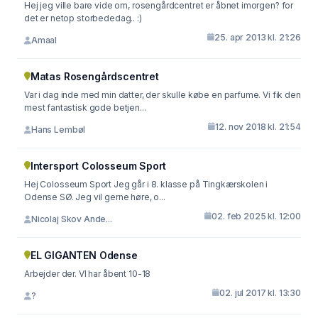
Hej jeg ville bare vide om, rosengårdcentret er åbnet imorgen? for
det er netop storbededag.. :)
25. apr 2013 kl. 21:26
Amaal
Matas Rosengårdscentret
Var i dag inde med min datter, der skulle købe en parfume. Vi fik den
mest fantastisk gode betjen...
12. nov 2018 kl. 21:54
Hans Lembøl
Intersport Colosseum Sport
Hej Colosseum Sport Jeg går i 8. klasse på Tingkærskolen i
Odense SØ. Jeg vil gerne høre, o...
02. feb 2025 kl. 12:00
Nicolaj Skov Ande...
EL GIGANTEN Odense
Arbejder der. VI har åbent 10-18
02. jul 2017 kl. 13:30
?