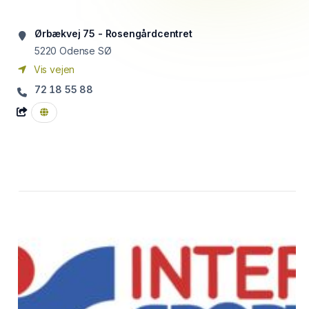
Ørbækvej 75 - Rosengårdcentret
5220
Odense SØ
Vis vejen
72 18 55 88