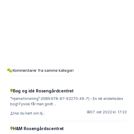
Kommentarer fra samme kategori
Bog og idé Rosengårdcentret
”Hjerneforvirring” (ISBN 978-87-93270-49-7) - En ret anderledes
bog! Fysisk får man godt ...
07. okt 2022 kl. 17:32
Har du hørt om hj...
H&M Rosengårdscentret