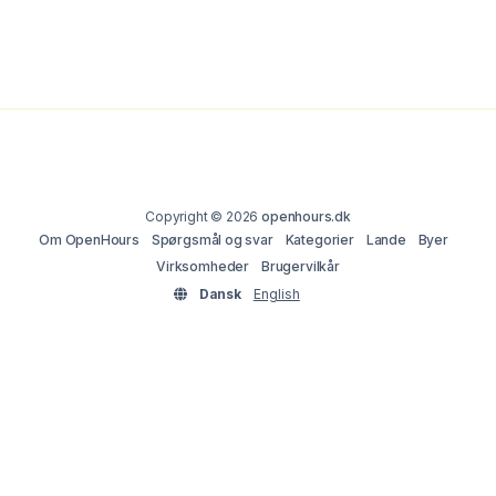
Copyright © 2026
openhours.dk
Om OpenHours
Spørgsmål og svar
Kategorier
Lande
Byer
Virksomheder
Brugervilkår
Dansk
English