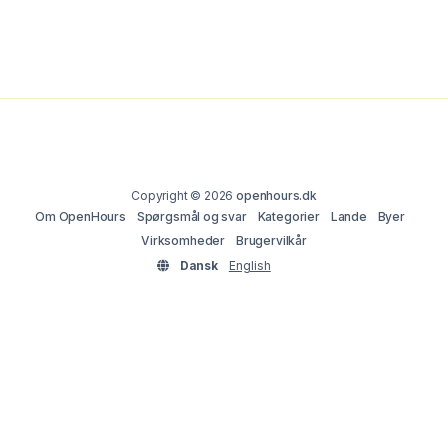
Copyright © 2026
openhours.dk
Om OpenHours
Spørgsmål og svar
Kategorier
Lande
Byer
Virksomheder
Brugervilkår
Dansk
English