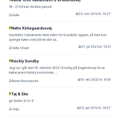
18 - 21.00 kan da ikke passe!
03. nov 2012 kl. 14:27
Helle
Netto Kirkegaardssvej
Hej Netto I reklamerer hele tiden for Scan&GO appen, så man kan
springe køen over, bliver der sa...
07. jul 2023 kl. 13:31
Helle Olsen
Kvickly Sundby
Jeg var i går den 18. oktober 2022 i Kvickly på Englandsvej for at
købe jeres Hobby kommoder. ...
19. okt 2022 kl. 9:09
Mona Rasmussen
Tøj & Sko
go´butik<3<3<3
03. jun 2012 kl. 14:47
ronja