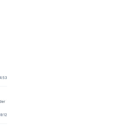
14:53
dder
18:12