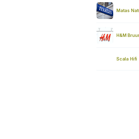
Matas Natu
H&M Bruun
Scala Hifi