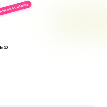
bner om 4 t. 04 min.)
de 32