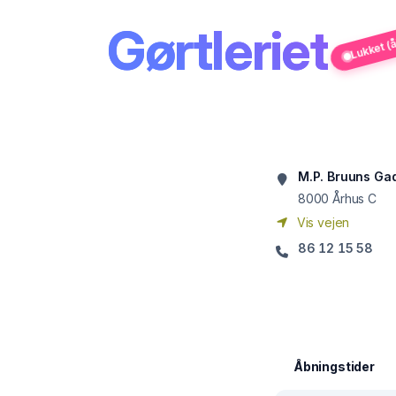
Lukket (å
Gørtleriet
M.P. Bruuns Ga
8000
Århus C
Vis vejen
86 12 15 58
Åbningstider