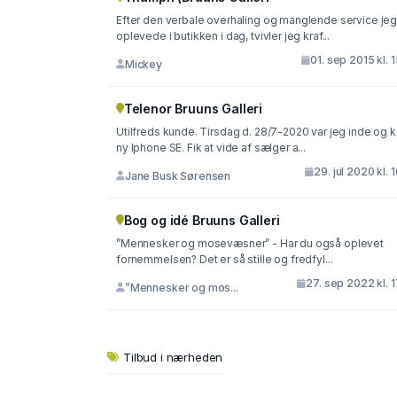
Efter den verbale overhaling og manglende service je
oplevede i butikken i dag, tvivler jeg kraf...
01. sep 2015 kl. 
Mickey
Telenor Bruuns Galleri
Utilfreds kunde. Tirsdag d. 28/7-2020 var jeg inde og 
ny Iphone SE. Fik at vide af sælger a...
29. jul 2020 kl. 
Jane Busk Sørensen
Bog og idé Bruuns Galleri
”Mennesker og mosevæsner” - Har du også oplevet
fornemmelsen? Det er så stille og fredfyl...
27. sep 2022 kl. 
”Mennesker og mos...
Tilbud i nærheden