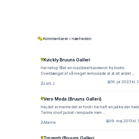
Kommentarer i nærheden
Kvickly Bruuns Galleri
Har netop fået en roastbeefsandwich fra bistro.
Overdænget af så meget remoulade at at alt andet ...
16. jul 2023 kl. 
Lars J
Vero Moda (Bruuns Galleri)
Hej det er merrie det er fordi i har haft en jakke der he
Terma short jacket i leropade men ...
09. maj 2013 kl. 
Merrie
Triumph (Bruuns Galleri