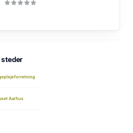
steder
geplejeforretning
set Aarhus