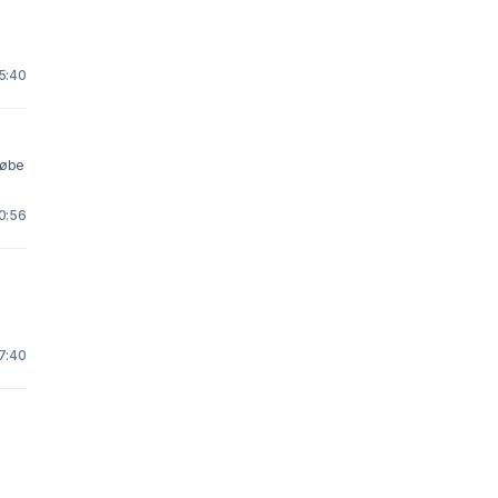
g
15:40
købe
10:56
17:40