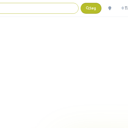
T
Søg