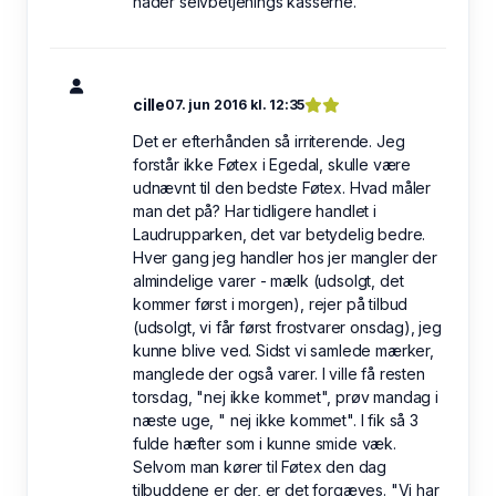
hader selvbetjenings kasserne.
cille
07. jun 2016 kl. 12:35
Det er efterhånden så irriterende. Jeg
forstår ikke Føtex i Egedal, skulle være
udnævnt til den bedste Føtex. Hvad måler
man det på? Har tidligere handlet i
Laudrupparken, det var betydelig bedre.
Hver gang jeg handler hos jer mangler der
almindelige varer - mælk (udsolgt, det
kommer først i morgen), rejer på tilbud
(udsolgt, vi får først frostvarer onsdag), jeg
kunne blive ved. Sidst vi samlede mærker,
manglede der også varer. I ville få resten
torsdag, "nej ikke kommet", prøv mandag i
næste uge, " nej ikke kommet". I fik så 3
fulde hæfter som i kunne smide væk.
Selvom man kører til Føtex den dag
tilbuddene er der, er det forgæves. "Vi har