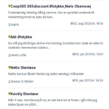
Coop365 365discount Ølstykke,Niels Olsensvej
Fuldstændig latterlig dårlig service. Der er oprettet underskrift
indsamling imod ny ejer, da han...
02. aug 2020 kl. 16:14
Ingrid
Aldi Ølstykke
Du må jeg altså lige skrive min mening ,hvordan kan i lade en eller to
stakkels mennesker sidde s...
05. jun 2013 kl. 13:01
Heidi Luffe
Netto Stenløse
Netto har kun åbent første og sidte søndag i måneden
15. jan 2012 kl. 14:24
Gunnar S. Müller
Kvickly Stenløse
Når I F.eks. Har tilbud på vin, er det ikke let at finde. I går ville jeg
købe Spier vin på til...