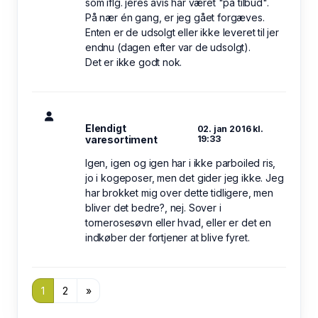
som iflg. jeres avis har været "på tilbud".
På nær én gang, er jeg gået forgæves.
Enten er de udsolgt eller ikke leveret til jer
endnu (dagen efter var de udsolgt).
Det er ikke godt nok.
Elendigt
02. jan 2016 kl.
varesortiment
19:33
Igen, igen og igen har i ikke parboiled ris,
jo i kogeposer, men det gider jeg ikke. Jeg
har brokket mig over dette tidligere, men
bliver det bedre?, nej. Sover i
tornerosesøvn eller hvad, eller er det en
indkøber der fortjener at blive fyret.
1
2
»