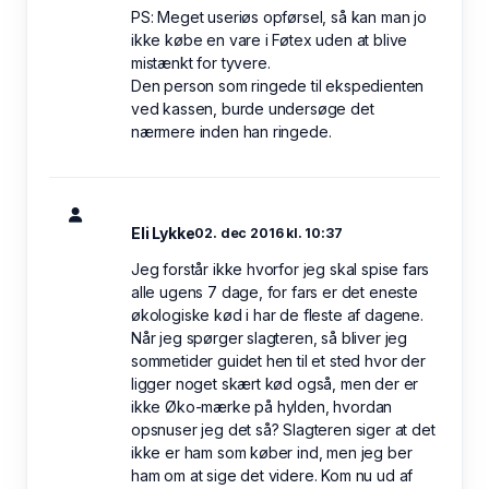
PS: Meget useriøs opførsel, så kan man jo
ikke købe en vare i Føtex uden at blive
mistænkt for tyvere.
Den person som ringede til ekspedienten
ved kassen, burde undersøge det
nærmere inden han ringede.
Eli Lykke
02. dec 2016 kl. 10:37
Jeg forstår ikke hvorfor jeg skal spise fars
alle ugens 7 dage, for fars er det eneste
økologiske kød i har de fleste af dagene.
Når jeg spørger slagteren, så bliver jeg
sommetider guidet hen til et sted hvor der
ligger noget skært kød også, men der er
ikke Øko-mærke på hylden, hvordan
opsnuser jeg det så? Slagteren siger at det
ikke er ham som køber ind, men jeg ber
ham om at sige det videre. Kom nu ud af