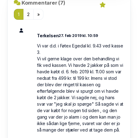
Kommentarer (7)
1
2
»
Terkelsen
27. feb 2019 kl. 10:59
Vi var d.d. i Føtex Egedal kl. 9.43 ved kasse
3.
Vi vil gerne klage over den behandling vi
fik ved kassen. Vi havde 2 jakker på som vi
havde købt d. 6. feb. 2019 kl. 11.00 som var
nedsat fra 499 kr. til 199 kr. Imens vi stod
der blev der ringet til kassen og
efterfølgende blev vi spurgt om vi havde
købt de 2 jakker. Vi sagde nej, og hans
svar var "jeg skal jo spørge" Så sagde vi at
de var købt for nogen tid siden , og den
gang var der jo alarm i og dem kan man jo
ikke sådan lige fjerne, svaret var der er jo
så mange der stjæler ved at tage dem på.