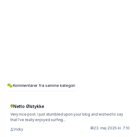
Kommentarer fra samme kategori
Netto Ølstykke
Very nice post. I just stumbled upon your blog and wished to say
that I've really enjoyed surfing...
23. maj 2025 kl. 7:10
Vicky