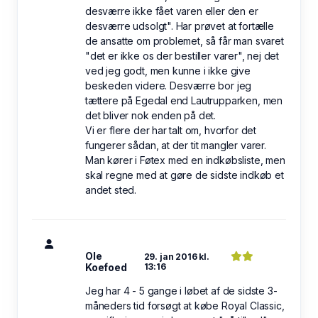
desværre ikke fået varen eller den er
desværre udsolgt". Har prøvet at fortælle
de ansatte om problemet, så får man svaret
"det er ikke os der bestiller varer", nej det
ved jeg godt, men kunne i ikke give
beskeden videre. Desværre bor jeg
tættere på Egedal end Lautrupparken, men
det bliver nok enden på det.
Vi er flere der har talt om, hvorfor det
fungerer sådan, at der tit mangler varer.
Man kører i Føtex med en indkøbsliste, men
skal regne med at gøre de sidste indkøb et
andet sted.
Ole
29. jan 2016 kl.
Koefoed
13:16
Jeg har 4 - 5 gange i løbet af de sidste 3-
måneders tid forsøgt at købe Royal Classic,