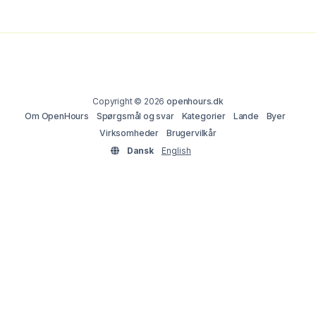
Copyright © 2026
openhours.dk
Om OpenHours
Spørgsmål og svar
Kategorier
Lande
Byer
Virksomheder
Brugervilkår
Dansk
English