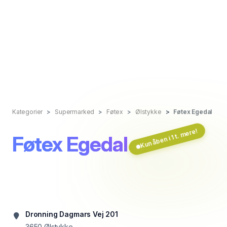
Kategorier
Supermarked
Føtex
Ølstykke
Føtex Egedal
Kun åben i 1 t. mere!
Føtex Egedal
Dronning Dagmars Vej 201
3650
Ølstykke