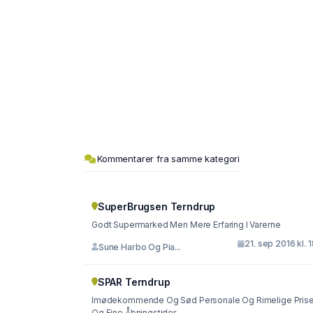
Kommentarer fra samme kategori
SuperBrugsen Terndrup
Godt Supermarked Men Mere Erfaring I Varerne
21. sep 2016 kl. 
Sune Harbo Og Pia...
SPAR Terndrup
Imødekommende Og Sød Personale Og Rimelige Prise
Og Fine Åbningstider