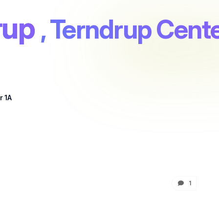
rup
, Terndrup Cent
r 1A
1