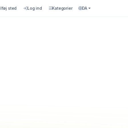
ilføj sted
Log ind
Kategorier
DA