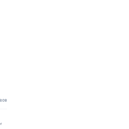
18:08
r