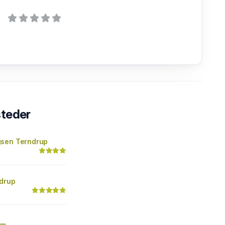
steder
sen Terndrup
drup
um