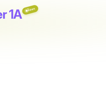
er 1A
Åben