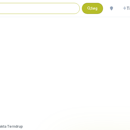
T
Søg
akta Terndrup