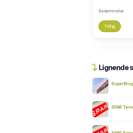
Bedømmelse
Lignende 
SuperBrug
SPAR Tern
SPAR Bæl