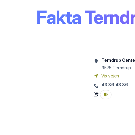
Fakta Ternd
Terndrup Cente
9575
Terndrup
Vis vejen
43 86 43 86