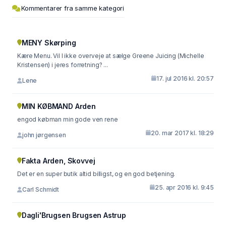
Kommentarer fra samme kategori
MENY Skørping
Kære Menu. Vil I ikke overveje at sælge Greene Juicing (Michelle
Kristensen) i jeres forretning? ...
17. jul 2016 kl. 20:57
Lene
MIN KØBMAND Arden
engod købman min gode ven rene
20. mar 2017 kl. 18:29
john jørgensen
Fakta Arden, Skovvej
Det er en super butik altid billigst, og en god betjening.
25. apr 2016 kl. 9:45
Carl Schmidt
Dagli'Brugsen Brugsen Astrup