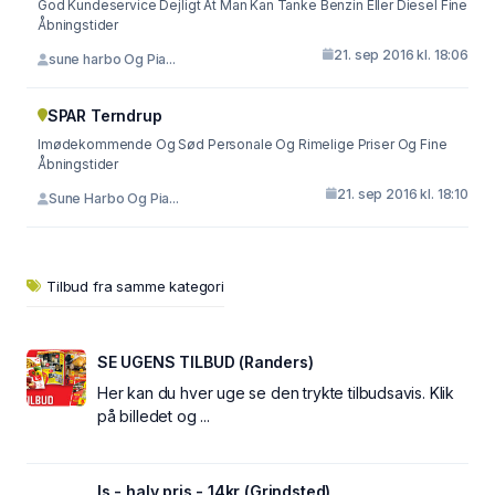
God Kundeservice Dejligt At Man Kan Tanke Benzin Eller Diesel Fine
Åbningstider
21. sep 2016 kl. 18:06
sune harbo Og Pia...
SPAR Terndrup
Imødekommende Og Sød Personale Og Rimelige Priser Og Fine
Åbningstider
21. sep 2016 kl. 18:10
Sune Harbo Og Pia...
Tilbud fra samme kategori
SE UGENS TILBUD (Randers)
Her kan du hver uge se den trykte tilbudsavis. Klik
på billedet og ...
Is - halv pris - 14kr (Grindsted)