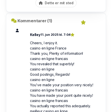
Dette er mit sted
Kommentarer (1)
Kelley
11. jun 2025 kl. 7:04
Cheers, I enjoy it.
casino en ligne France
Thank you, Plenty of information!
casino en ligne francais
You revealed that superbly!
casino en ligne
Good postings, Regards!
casino en ligne
You've made your position very nicely.!
casino en ligne francais
You have made your point quite nicely.!
casino en ligne francais
You actually reported this adequately.
meilleur casino en ligne