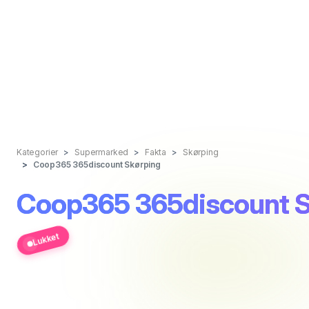
Kategorier
Supermarked
Fakta
Skørping
Coop365 365discount Skørping
Coop365 365discount S
Lukket