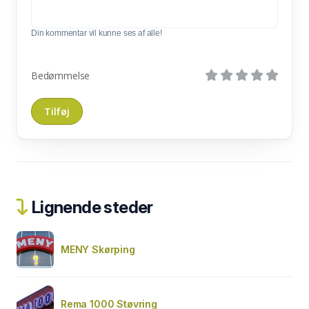
Din kommentar vil kunne ses af alle!
Bedømmelse
Lignende steder
MENY Skørping
Rema 1000 Støvring