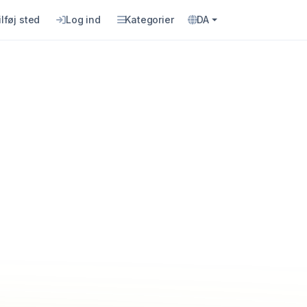
ilføj sted
Log ind
Kategorier
DA