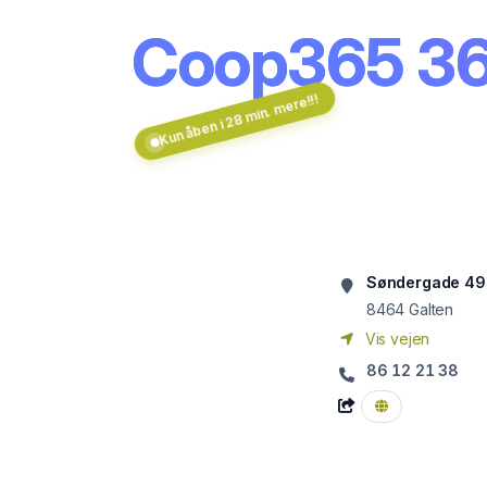
Coop365 36
Kun åben i 28 min. mere!!!
Søndergade 49
8464
Galten
Vis vejen
86 12 21 38