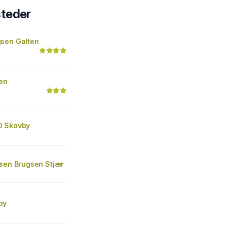
steder
sen Galten
ten
0 Skovby
gsen Brugsen Stjær
by