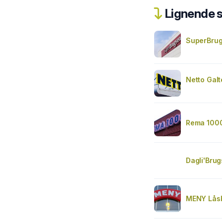
Lignende 
SuperBrug
Netto Gal
Rema 100
Dagli'Bru
MENY Lås