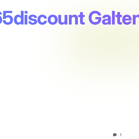
5discount Galte
1