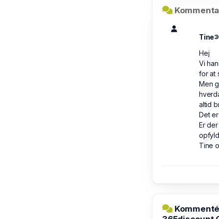
Kommentar
Tine
3
Hej
Vi hand
for at 
Men g
hverd
altid 
Det er
Er der
opfyld
Tine 
Kommentér 