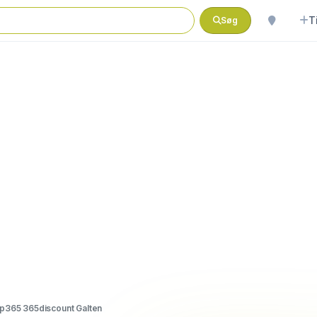
T
Søg
p365 365discount Galten