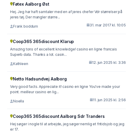
Føtex Aalborg Øst
Hej. Jeg har haft samtaler med en af jeres chefer Vdr størrelser på
jeres tøj. Der mangler større...
31. mar 2017 kl. 10:05
Frank boddum
Coop365 365discount Klarup
Amazing tons of excellent knowledge! casino en ligne francais
Superb data. Thanks a lot. casin...
12. jun 2025 kl. 3:36
Kathleen
Netto Hadsundvej Aalborg
Very good facts. Appreciate it! casino en ligne You've made your
point. meilleur casino en lig...
11. jun 2025 kl. 2:56
Noella
Coop365 365discount Aalborg Sdr Tranders
Hej søger i nogle til at arbejde, jeg søger nemlig et fritidsjob og jeg
er 17.