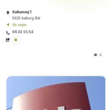
Saltumvej 1
9220
Aalborg Øst
Vis vejen
96 32 01 54
3