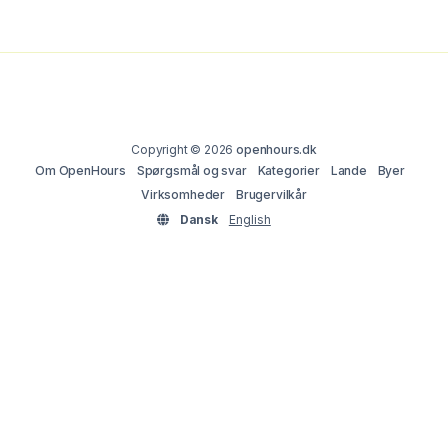
Copyright © 2026
openhours.dk
Om OpenHours
Spørgsmål og svar
Kategorier
Lande
Byer
Virksomheder
Brugervilkår
Dansk
English