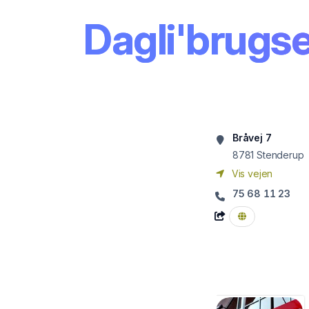
Dagli'brugs
Bråvej 7
8781
Stenderup
Vis vejen
75 68 11 23