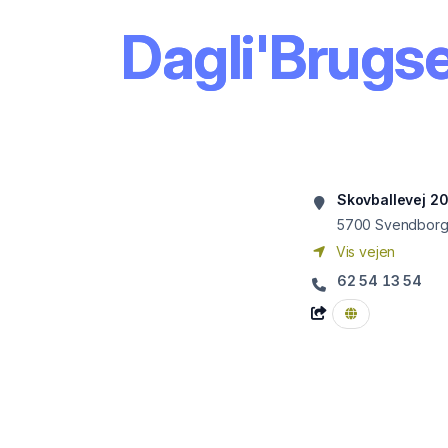
Dagli'Brugs
Skovballevej 2
5700
Svendbor
Vis vejen
62 54 13 54