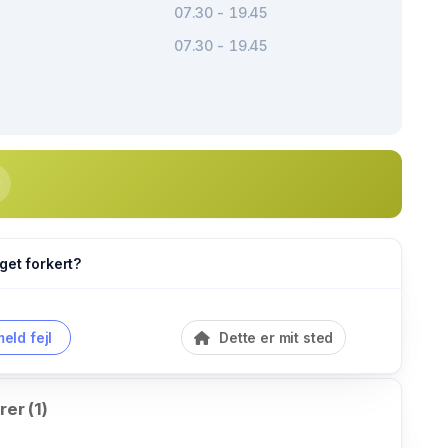
07.30 - 19.45
07.30 - 19.45
get forkert?
eld fejl
Dette er mit sted
er (1)