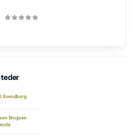
steder
0 Svendborg
gsen Brugsen
minde