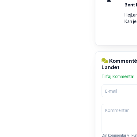
Berit
HejLa
Kan je
Kommentér 
Landet
Tilføj kommentar
Din kommentar vil kunn