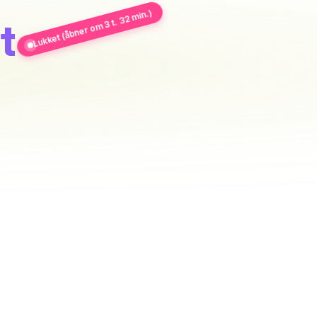
Lukket (åbner om 3 t. 32 min.)
t