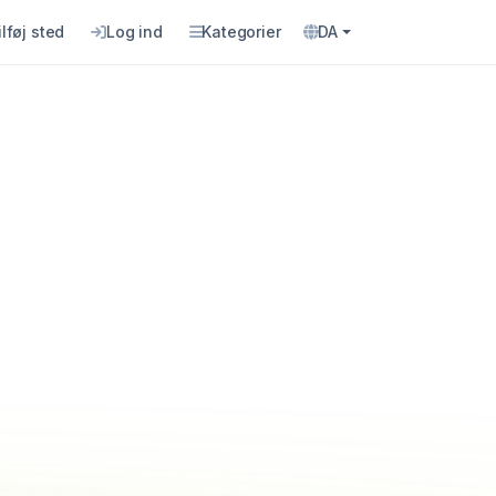
ilføj sted
Log ind
Kategorier
DA