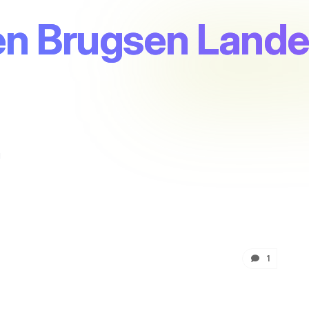
en Brugsen Lande
0
g
1