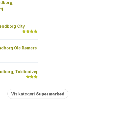
dborg,
ej
endborg City
ndborg Ole Rømers
ndborg, Toldbodvej
Vis kategori
Supermarked