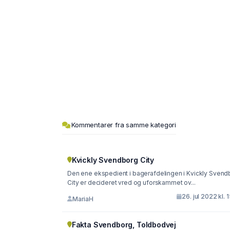
Kommentarer fra samme kategori
Kvickly Svendborg City
Den ene ekspedient i bagerafdelingen i Kvickly Svend
City er decideret vred og uforskammet ov...
26. jul 2022 kl. 
MariaH
Fakta Svendborg, Toldbodvej