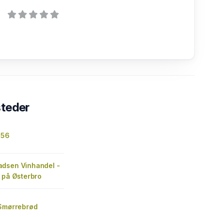
steder
156
dsen Vinhandel -
 på Østerbro
-Smørrebrød