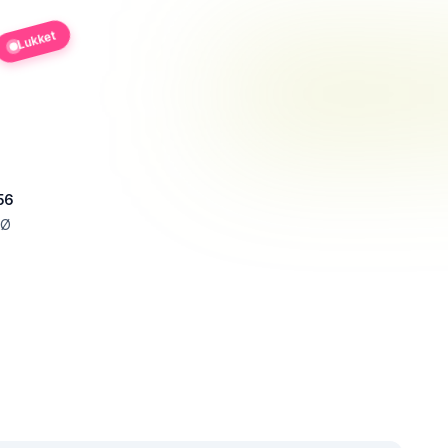
Lukket
56
 Ø