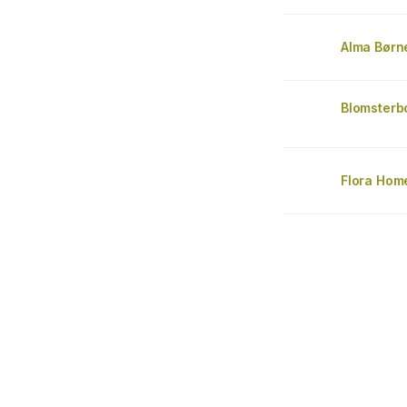
Alma Børn
Blomsterb
Flora Hom