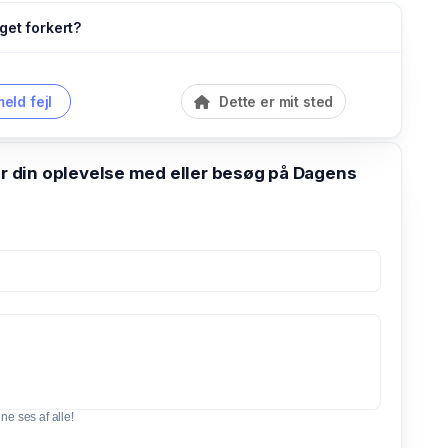
get forkert?
eld fejl
Dette er mit sted
din oplevelse med eller besøg på Dagens
e ses af alle!