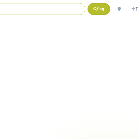
T
Søg