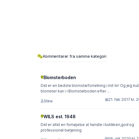
Kommentarer fra samme kategori
Blomsterboden
Det er en bedste blomsterforretning i mit liv! Og jeg ku
blomster kun i i Blomsterboden efter ...
21. feb 2017 kl. 
Stine
WILS est. 1948
Det er altid en fornøjelse at handle i butikken,god og
professionel betjening
06. okt 2020 kl. 