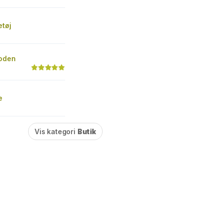
etøj
oden
e
Vis kategori
Butik