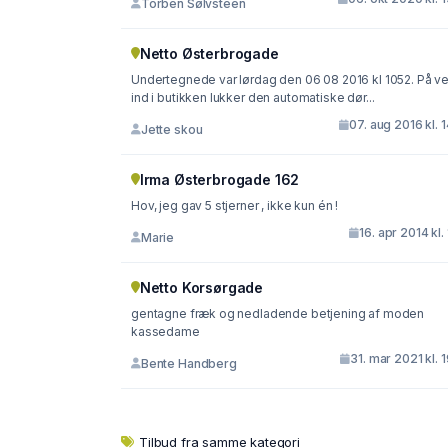
Torben Sølvsteen
Netto Østerbrogade
Undertegnede var lørdag den 06 08 2016 kl 1052. På ve
ind i butikken lukker den automatiske dør...
07. aug 2016 kl. 
Jette skou
Irma Østerbrogade 162
Hov, jeg gav 5 stjerner , ikke kun én !
16. apr 2014 kl. 
Marie
Netto Korsørgade
gentagne fræk og nedladende betjening af moden
kassedame
31. mar 2021 kl. 
Bente Handberg
Tilbud fra samme kategori