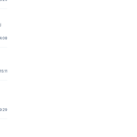
j
14:08
15:11
19:29