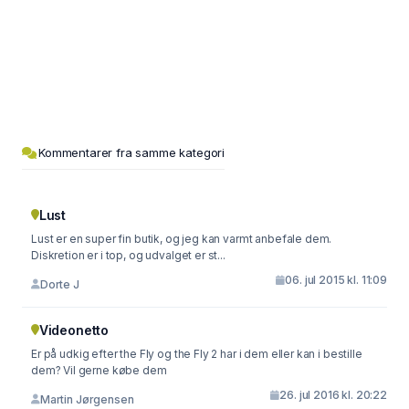
Kommentarer fra samme kategori
Lust
Lust er en super fin butik, og jeg kan varmt anbefale dem.
Diskretion er i top, og udvalget er st...
06. jul 2015 kl. 11:09
Dorte J
Videonetto
Er på udkig efter the Fly og the Fly 2 har i dem eller kan i bestille
dem? Vil gerne købe dem
26. jul 2016 kl. 20:22
Martin Jørgensen