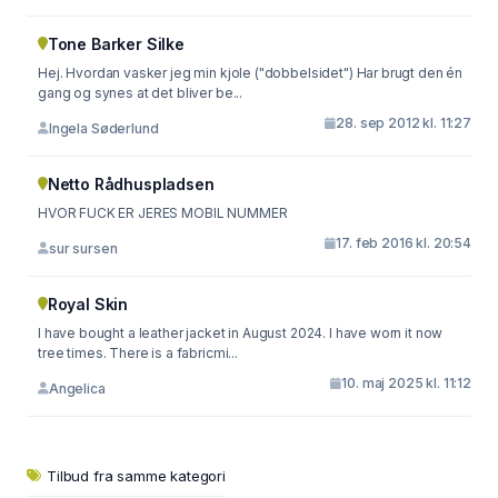
Tone Barker Silke
Hej. Hvordan vasker jeg min kjole ("dobbelsidet") Har brugt den én
gang og synes at det bliver be...
28. sep 2012 kl. 11:27
Ingela Søderlund
Netto Rådhuspladsen
HVOR FUCK ER JERES MOBIL NUMMER
17. feb 2016 kl. 20:54
sur sursen
Royal Skin
I have bought a leather jacket in August 2024. I have worn it now
tree times. There is a fabricmi...
10. maj 2025 kl. 11:12
Angelica
Tilbud fra samme kategori