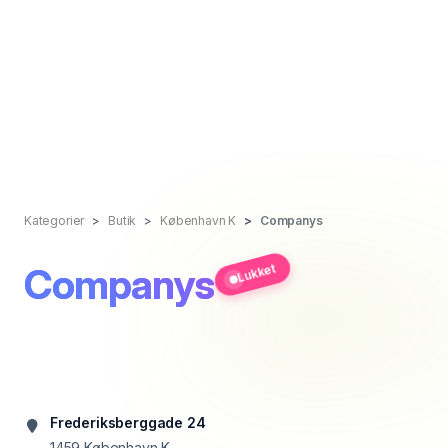
Kategorier
Butik
København K
Companys
Companys
Lukket
Frederiksberggade 24
1459
København K