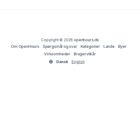
Copyright © 2026
openhours.dk
Om OpenHours
Spørgsmål og svar
Kategorier
Lande
Byer
Virksomheder
Brugervilkår
Dansk
English