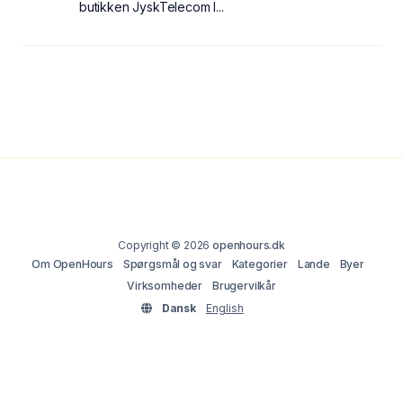
butikken JyskTelecom I...
Copyright © 2026
openhours.dk
Om OpenHours
Spørgsmål og svar
Kategorier
Lande
Byer
Virksomheder
Brugervilkår
Dansk
English