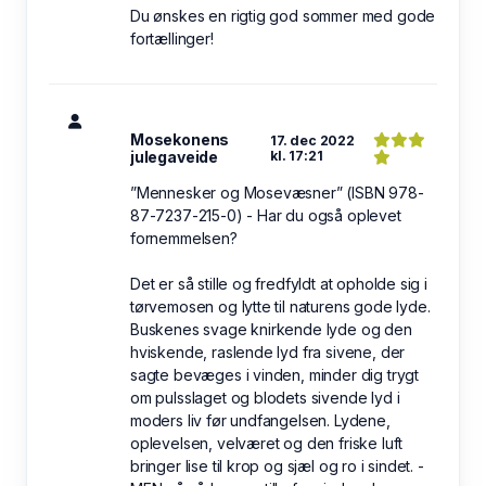
Du ønskes en rigtig god sommer med gode
fortællinger!
Mosekonens
17. dec 2022
julegaveide
kl. 17:21
”Mennesker og Mosevæsner” (ISBN 978-
87-7237-215-0) - Har du også oplevet
fornemmelsen?
Det er så stille og fredfyldt at opholde sig i
tørvemosen og lytte til naturens gode lyde.
Buskenes svage knirkende lyde og den
hviskende, raslende lyd fra sivene, der
sagte bevæges i vinden, minder dig trygt
om pulsslaget og blodets sivende lyd i
moders liv før undfangelsen. Lydene,
oplevelsen, velværet og den friske luft
bringer lise til krop og sjæl og ro i sindet. -