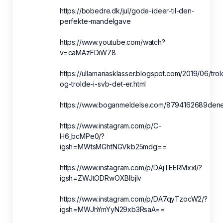
https://bobedre.dk/jul/gode-ideer-til-den-
perfekte-mandelgave
https://www.youtube.com/watch?
v=caMAzFDiW78
https://ullamariasklasser.blogspot.com/2019/06/trol
og-trolde-i-svb-det-er.html
https://www.boganmeldelse.com/8794162689den
https://www.instagram.com/p/C-
H6_bcMPe0/?
igsh=MWtsMGhtNGVkb25mdg==
https://www.instagram.com/p/DAjTEERMxxI/?
igsh=ZWJtODRwOXBlbjlv
https://www.instagram.com/p/DA7qyTzocW2/?
igsh=MWJhYmYyN29xb3RsaA==