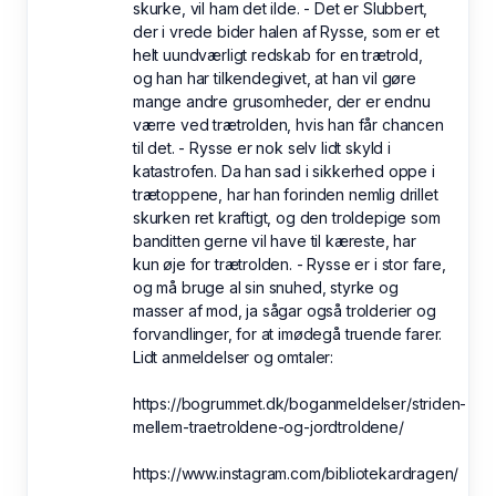
skurke, vil ham det ilde. - Det er Slubbert,
der i vrede bider halen af Rysse, som er et
helt uundværligt redskab for en trætrold,
og han har tilkendegivet, at han vil gøre
mange andre grusomheder, der er endnu
værre ved trætrolden, hvis han får chancen
til det. - Rysse er nok selv lidt skyld i
katastrofen. Da han sad i sikkerhed oppe i
trætoppene, har han forinden nemlig drillet
skurken ret kraftigt, og den troldepige som
banditten gerne vil have til kæreste, har
kun øje for trætrolden. - Rysse er i stor fare,
og må bruge al sin snuhed, styrke og
masser af mod, ja sågar også trolderier og
forvandlinger, for at imødegå truende farer.
Lidt anmeldelser og omtaler:
https://bogrummet.dk/boganmeldelser/striden-
mellem-traetroldene-og-jordtroldene/
https://www.instagram.com/bibliotekardragen/