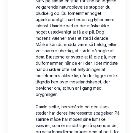
MEN på sådan en stille for sind og legeme
velgørende naturoplevelse stopper du
pludselig op. Du fornemmer noget
ugenkendeligt i nærheden og lytter mere
intenst. Umiddelbart er der måske ikke
noget usædvanligt at få øje på. Dog
mosens væsner anes et sted i derude.
Måske kan du endda være så heldig, eller
vel snarere uheldig, at støde på nogle af
dem. Bæsterne er svære at få øje på, men
du fornemmer, når de er i der. I det mindste
har du sikker ofte set antydninger af
mosekonens aktive liv, når der ligger en let
tågedis hen over moselandskabet, der
bevidner om, at hun er i gang med
brygningen.
Gamle slotte, herregårde og den slags
steder har deres interessante spøgelser. På
samme måde har mosen sine lumske
væsner, som er mindst lige så spændende,
og naturformidlerne bruger dem af og til for