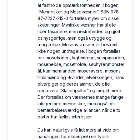
at fastholde opmærksomheden. I bogen
”Mennesker og Mosevæsner” ISBN 978-
87-7237-215-0 fortælles myter om disse
skabninger. Mystiske væsner har til alle
tider fascineret menneskeheden og gjort
os nysgerrige, men også utrygge og
ængstelige. Mosens væsner er bestemt
ikke nogen undtagelse. I bogen fortælles
om: mosekonen, lygtemænd, sumpmanden,
mosehekse, mosetrolde, søuhyrer/monster
ål, kummermanden, moserøvere, mosens
troldmænd og -kvinder, elverkongen, hans
elverpiger og deres ammer, de ofte
benævnte ”Slattenpatter” og meget mere.
Der fortælles om væsnernes mange farlige
intriger med mennesker, men også om
bemærkelsesværdige alliancer, når de to
parter har fælles interesser.
Du kan naturligvis få lidt mere at vide om
handlingen for eksempel i en fysisk