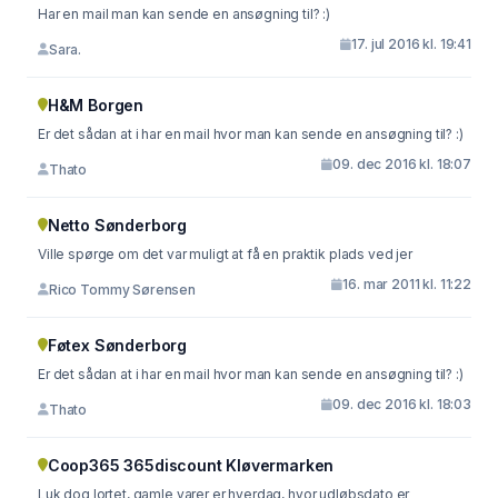
Har en mail man kan sende en ansøgning til? :)
17. jul 2016 kl. 19:41
Sara.
H&M Borgen
Er det sådan at i har en mail hvor man kan sende en ansøgning til? :)
09. dec 2016 kl. 18:07
Thato
Netto Sønderborg
Ville spørge om det var muligt at få en praktik plads ved jer
16. mar 2011 kl. 11:22
Rico Tommy Sørensen
Føtex Sønderborg
Er det sådan at i har en mail hvor man kan sende en ansøgning til? :)
09. dec 2016 kl. 18:03
Thato
Coop365 365discount Kløvermarken
Luk dog lortet, gamle varer er hverdag, hvor udløbsdato er