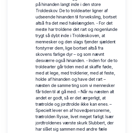
på hinanden langt inde i den store
Troldeskov. De to troldearter ligner af
udseende hinanden til forveksling, bortset
altså fra det med halelængden. - For det
meste har troldene det rart og nogenlunde
trygt så dybt inde i Troldeskoven, at
mennesker og den slags fjender sjældent
forstyrrer dem, lige bortset altså fra
skovens farlige dyr – og som nævnt
desværre også hinanden. - Inden for de to
troldearter går tiden med at skaffe føde,
med at lege, med trolderier, med at feste,
holde af hinanden og have det rart –
næsten de samme ting som vi mennesker
får tiden til at gå med. – Når nu næsten alt
andet er godt, så er det ærgerligt, at
trætrolde og jordtrolde ikke kan enes. –
Specielt lever en af hovedpersonerne,
trætrolden Rysse, livet meget farligt. Især
jordtroldenes værste skurk Slubbert, der
har slået sig sammen med andre fæle