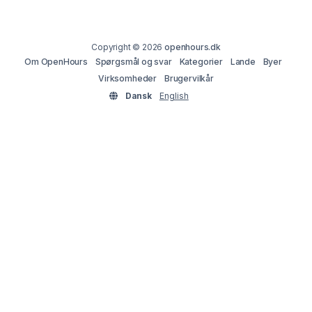
Copyright © 2026
openhours.dk
Om OpenHours
Spørgsmål og svar
Kategorier
Lande
Byer
Virksomheder
Brugervilkår
Dansk
English