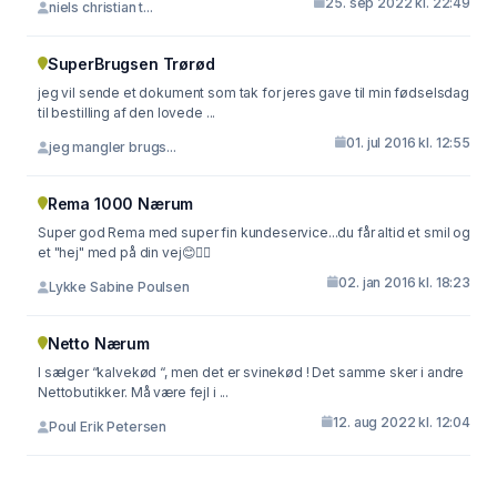
25. sep 2022 kl. 22:49
niels christian t...
SuperBrugsen Trørød
jeg vil sende et dokument som tak for jeres gave til min fødselsdag
til bestilling af den lovede ...
01. jul 2016 kl. 12:55
jeg mangler brugs...
Rema 1000 Nærum
Super god Rema med super fin kundeservice...du får altid et smil og
et "hej" med på din vej😊👍🏻
02. jan 2016 kl. 18:23
Lykke Sabine Poulsen
Netto Nærum
I sælger “kalvekød “, men det er svinekød ! Det samme sker i andre
Nettobutikker. Må være fejl i ...
12. aug 2022 kl. 12:04
Poul Erik Petersen