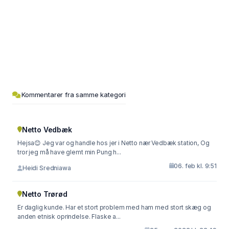
Kommentarer fra samme kategori
Netto Vedbæk
Hejsa😊 Jeg var og handle hos jer i Netto nær Vedbæk station, Og
tror jeg må have glemt min Pung h...
06. feb kl. 9:51
Heidi Sredniawa
Netto Trørød
Er daglig kunde. Har et stort problem med ham med stort skæg og
anden etnisk oprindelse. Flaske a...