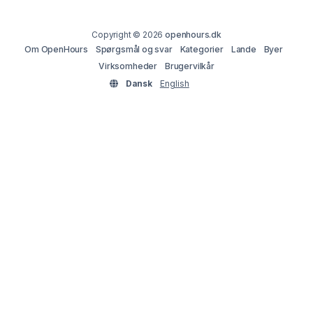
Copyright © 2026
openhours.dk
Om OpenHours
Spørgsmål og svar
Kategorier
Lande
Byer
Virksomheder
Brugervilkår
Dansk
English