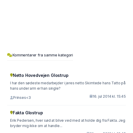
Kommentarer fra samme kategori
Netto Hovedvejen Glostrup
I har den sødeste medarbejder i jeres netto Skimtede hans Tatto på
hans under arm er han single?
16. jul 2014 kl. 15:45
Prinses<3
Fakta Glostrup
Erik Pedersen, hver sød at blive ved med at holde dig fra Fakta. Jeg
bryder mig ikke om at handle...