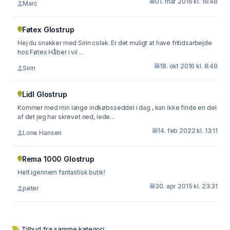
01. mar 2016 kl. 16:48
Marc
Føtex Glostrup
Hej du snakker med Sirin colak. Er det muligt at have fritidsarbejde
hos Føtex Håber i vil ...
18. okt 2016 kl. 8:49
Sirin
Lidl Glostrup
Kommer med min lange indkøbsseddel i dag , kan ikke finde en del
af det jeg har skrevet ned, lede...
14. feb 2022 kl. 13:11
Lone Hansen
Rema 1000 Glostrup
Helt igennem fantastisk butik!
30. apr 2015 kl. 23:31
peter
Tilbud fra samme kategori