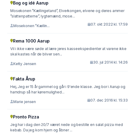
Bog og idé Aarup
Mosekonen ”Kællingetand”, Elverkongen, elvene og deres ammer
”slattenpatterne”, lygtemænd, mose...
07. okt 2022 kl. 17:59
Mosekonen ”Kællin...
Rema 1000 Aarup
Vil i ikke være søde at lære jeres kasseekspedienter at varene ikke
skal kastes når de bliver sen...
30. jul 2014 kl. 14:26
Ketty Jensen
Fakta Årup
Hej, Jeg er 15 år gammel og går i 9'ende klasse. Jeg bor i Aarup og
harndrup så har køremulighed...
07. dec 2016 kl. 15:33
Marie jensen
Pronto Pizza
Jeg har i dag den 20/7 været nede og bestille en salat pizza med
kebab. Da jeg kom hjem og åbner ...