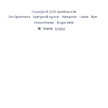
Copyright © 2026
openhours.dk
Om OpenHours
Spørgsmål og svar
Kategorier
Lande
Byer
Virksomheder
Brugervilkår
Dansk
English