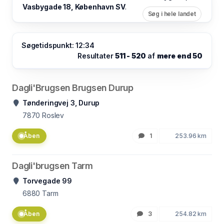
Vasbygade 18, København SV
.
Søg i hele landet
Søgetidspunkt: 12:34
Resultater
511 - 520
af
mere end 50
Dagli'Brugsen Brugsen Durup
Tønderingvej 3, Durup
7870
Roslev
Åben
1
253.96 km
Dagli'brugsen Tarm
Torvegade 99
6880
Tarm
Åben
3
254.82 km