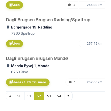
Åben
4
256.88 km
Dagli'Brugsen Brugsen Rødding/Spøttrup
Borgergade 19, Rødding
7860
Spøttrup
Åben
257.45 km
Dagli'Brugsen Brugsen Mandø
Mandø Byvej 1, Mandø
6760
Ribe
Åben i 2 t. 26 min. mere
1
257.66 km
«
50
51
52
53
54
»