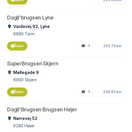
Dagli'brugsen Lyne
Vardevej 92, Lyne
6880
Tarm
Åben
1
255.75 km
SuperBrugsen Skjern
Møllegade 9
6900
Skjern
Åben
1
256.65 km
Dagli'Brugsen Brugsen Højer
Nørrevej 52
6280
Højer