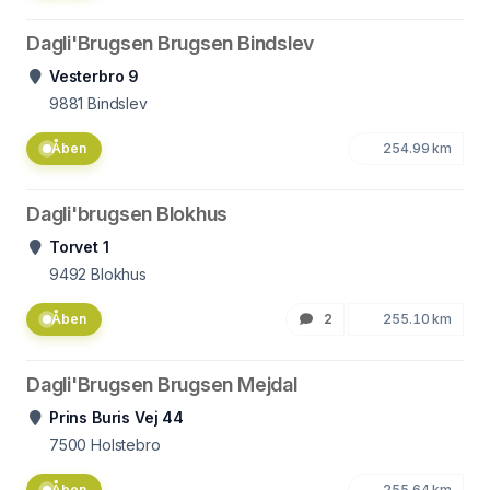
Dagli'Brugsen Brugsen Bindslev
Vesterbro 9
9881
Bindslev
Åben
254.99 km
Dagli'brugsen Blokhus
Torvet 1
9492
Blokhus
Åben
2
255.10 km
Dagli'Brugsen Brugsen Mejdal
Prins Buris Vej 44
7500
Holstebro
Åben
255.64 km