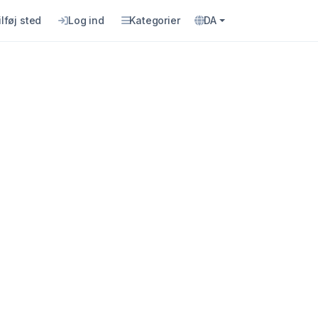
ilføj sted
Log ind
Kategorier
DA