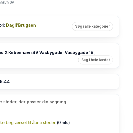
havn Sv
ori:
Dagli'Brugsen
Søg i alle kategorier
o X København SV Vasbygade, Vasbygade 18,
Søg i hele landet
05:44
e steder, der passer din søgning
kke begrænset til åbne steder
(0 hits)