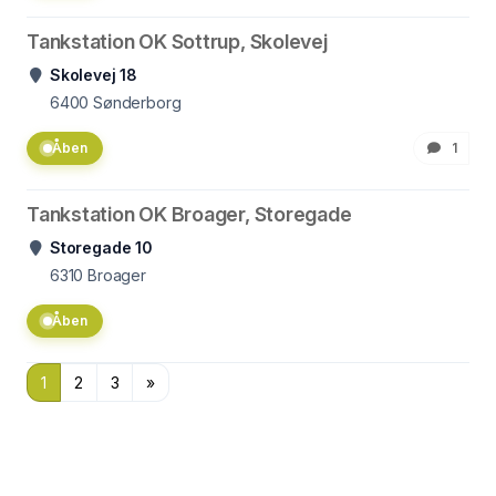
Tankstation OK Sottrup, Skolevej
Skolevej 18
6400
Sønderborg
Åben
1
Tankstation OK Broager, Storegade
Storegade 10
6310
Broager
Åben
1
2
3
»