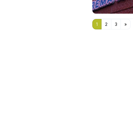
1
2
3
»