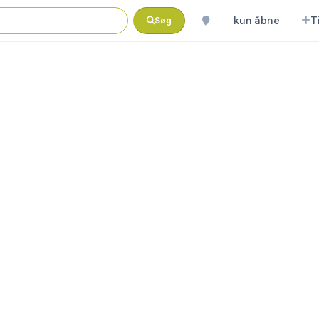
kun åbne
T
Søg