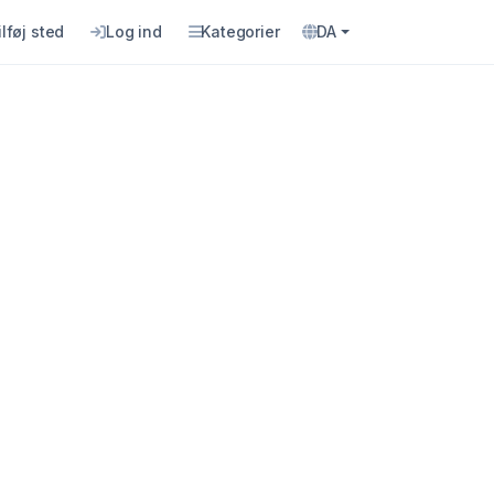
ilføj sted
Log ind
Kategorier
DA