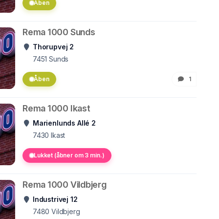
Åben
Rema 1000 Sunds
Thorupvej 2
7451
Sunds
Åben
1
Rema 1000 Ikast
Marienlunds Allé 2
7430
Ikast
Lukket (åbner om 3 min.)
Rema 1000 Vildbjerg
Industrivej 12
7480
Vildbjerg