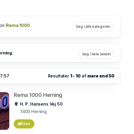
ori:
Rema 1000
Søg i alle kategorier
erning
.
Søg i hele landet
07:57
Resultater
1 - 10
af
mere end 50
Rema 1000 Herning
H. P. Hansens Vej 50
7400
Herning
Åben