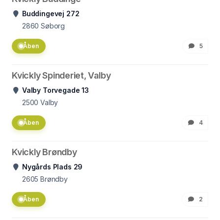
Buddingevej 272
2860
Søborg
Åben
5
Kvickly Spinderiet, Valby
Valby Torvegade 13
2500
Valby
Åben
4
Kvickly Brøndby
Nygårds Plads 29
2605
Brøndby
Åben
2