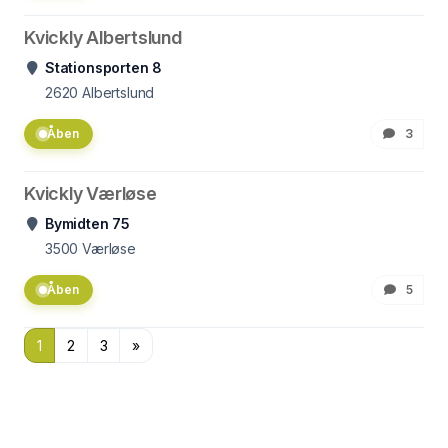
Kvickly Albertslund
Stationsporten 8
2620
Albertslund
Åben
3
Kvickly Værløse
Bymidten 75
3500
Værløse
Åben
5
1
2
3
»