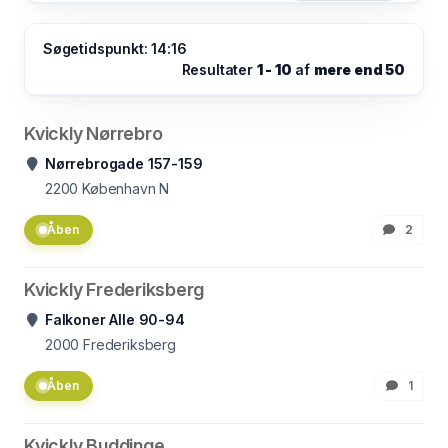
Søgetidspunkt: 14:16
Resultater
1 - 10
af
mere end 50
Kvickly Nørrebro
Nørrebrogade 157-159
2200
København N
Åben
2
Kvickly Frederiksberg
Falkoner Alle 90-94
2000
Frederiksberg
Åben
1
Kvickly Buddinge