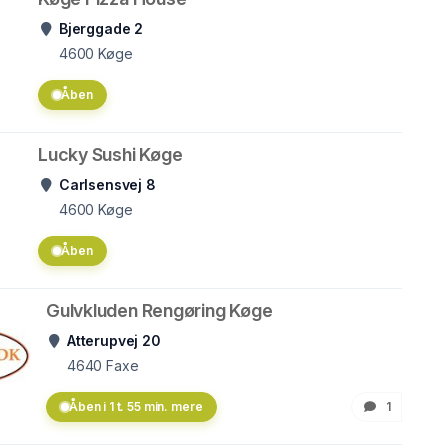
Bjerggade 2
4600
Køge
Åben
Lucky Sushi Køge
Carlsensvej 8
4600
Køge
Åben
Gulvkluden Rengøring Køge
Atterupvej 20
4640
Faxe
Åben i 1 t. 55 min. mere
1