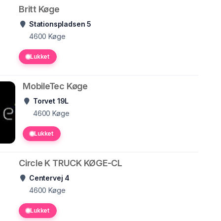
Britt Køge
Stationspladsen 5
4600
Køge
Lukket
MobileTec Køge
Torvet 19L
4600
Køge
Lukket
Circle K TRUCK KØGE-CL
Centervej 4
4600
Køge
Lukket