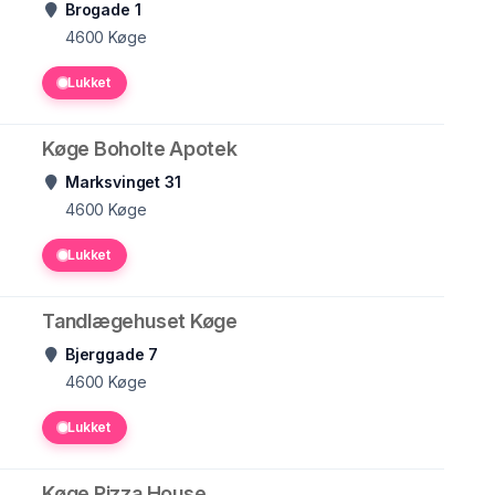
Brogade 1
4600
Køge
Lukket
Køge Boholte Apotek
Marksvinget 31
4600
Køge
Lukket
Tandlægehuset Køge
Bjerggade 7
4600
Køge
Lukket
Køge Pizza House