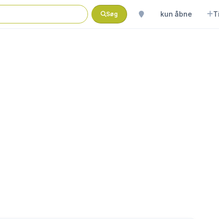
kun åbne
T
Søg