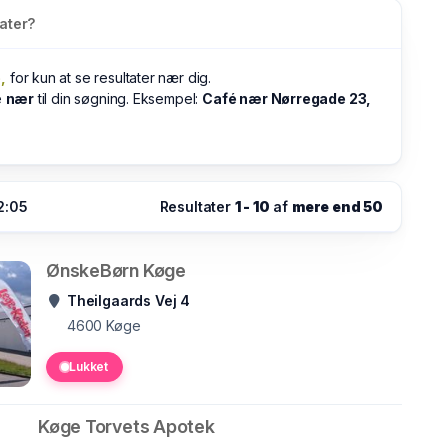
ater?
,
for kun at se resultater nær dig.
e
nær
til din søgning. Eksempel:
Café nær Nørregade 23,
2:05
Resultater
1 - 10
af
mere end 50
ØnskeBørn Køge
Theilgaards Vej 4
4600
Køge
Lukket
Køge Torvets Apotek