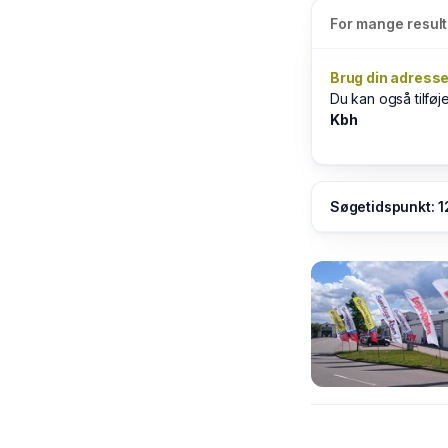
For mange result
Brug din adresse
Du kan også tilføj
Kbh
Søgetidspunkt: 1